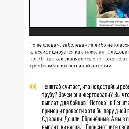
По её словам, заболевание либо не класс
классифицируется как тяжёлая. Следоват
погиб, так как скончались они тоже не от
тромбоэмболии лёгочной артерии.
Генштаб считает, что недостойны реб
трубу? Зачем они жертвовали? Вы чт
выплат для бойцов "Потока" в Геншта
пример и провести хотя бы пару дней 
Сделали. Дошли. Обречённые. А вы в 
выплат, ни наград. Пересмотрите свои