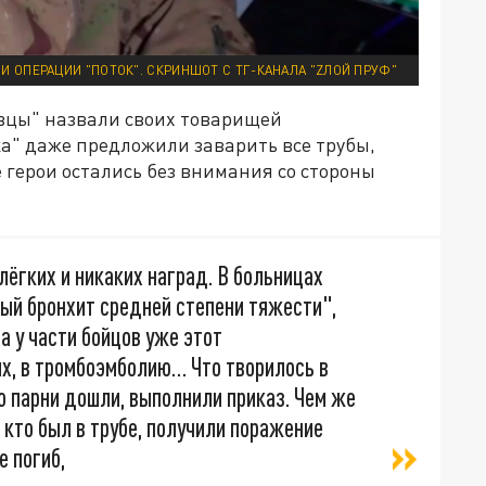
И ОПЕРАЦИИ "ПОТОК". СКРИНШОТ С ТГ-КАНАЛА "ZЛОЙ ПРУФ"
овцы" назвали своих товарищей
а" даже предложили заварить все трубы,
ё герои остались без внимания со стороны
лёгких и никаких наград. В больницах
ый бронхит средней степени тяжести",
 а у части бойцов уже этот
их, в тромбоэмболию… Что творилось в
о парни дошли, выполнили приказ. Чем же
 кто был в трубе, получили поражение
е погиб,