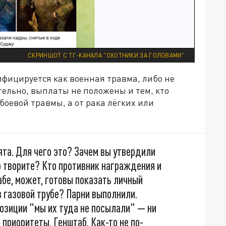
СКРИНШОТ С ТГ-КАНАЛА "ОХОТНИКИ ЗА ГОЛОВАМИ"
ифицируется как военная травма, либо не
ельно, выплаты не положены и тем, кто
 боевой травмы, а от рака лёгких или
ята. Для чего это? Зачем вы утвердили
о творите? Кто противник награждения и
бе, может, готовы показать личный
в газовой трубе? Парни выполнили.
позиции "мы их туда не посылали" — ни
 приоритеты, Генштаб. Как-то не по-