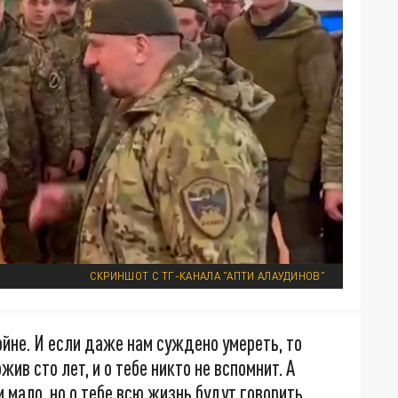
СКРИНШОТ С ТГ-КАНАЛА "АПТИ АЛАУДИНОВ"
йне. И если даже нам суждено умереть, то
в сто лет, и о тебе никто не вспомнит. А
 мало, но о тебе всю жизнь будут говорить