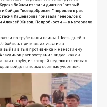
 Курска бойцам ставили диагноз "острый
сти бойцов "псевдобронхит" перешёл в рак
стасия Кашеварова призвала генералов к
и Алексей Живов. Подробности — в материале
ползли по трубе наши воины. Шесть дней в
00 бойцов, принявших участие в
а выйти в тыл противника и нанести ему
Алаудинов распространил видео, как он
зашли в трубу, из которой неделю откачивал
торая войдёт в новые военные учебники.