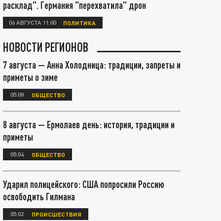
расклад". Германия "перехватила" дрон
06 АВГУСТА 11:00
ПОЛИТИКА
НОВОСТИ РЕГИОНОВ
7 августа — Анна Холодница: традиции, запреты и
приметы о зиме
05:08
ОБЩЕСТВО
8 августа — Ермолаев день: история, традиции и
приметы
05:04
ОБЩЕСТВО
Ударил полицейского: США попросили Россию
освободить Гилмана
05:02
ПРОИСШЕСТВИЯ