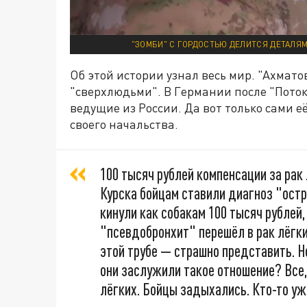
"ЗОМБИ" С ГОРДОСТЬЮ ДЕЛИТСЯ ДЕТАЛЯМ
Об этой истории узнал весь мир. "Ахмат
"сверхлюдьми". В Германии после "Поток
ведущие из России. Да вот только сами е
своего начальства.
100 тысяч рублей компенсации за рак 
Курска бойцам ставили диагноз "остр
кинули как собакам 100 тысяч рублей,
"псевдобронхит" перешёл в рак лёгк
этой трубе — страшно представить. Н
они заслужили такое отношение? Все,
лёгких. Бойцы задыхались. Кто-то уж