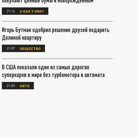
покупают ценные бумаги новорождённым
21:16
А КАК У НИХ?
Игорь Бутман одобрил решение друзей подарить
Долиной квартиру
21:07
ОБЩЕСТВО
В США показали один из самых дорогих
суперкаров в мире без турбомотора и автомата
21:00
АВТО