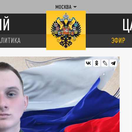
МОСКВА
ИЙ
Ц
АЛИТИКА
ЭФИР