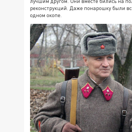
лучшим другом. Они вместе бились на по
реконструкций. Даже понарошку были все
одном окопе.