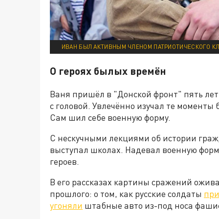
ИВАН БЫЛ АКТИВНЫМ ЧЛЕНОМ ПАТРИОТИЧЕСКОГО КЛУ
О героях былых времён
Ваня пришёл в "Донской фронт" пять лет
с головой. Увлечённо изучал те моменты 
Сам шил себе военную форму.
С нескучными лекциями об истории граж
выступал школах. Надевал военную форм
героев.
В его рассказах картины сражений ожива
прошлого: о том, как русские солдаты
при
угоняли
штабные авто из-под носа фаши