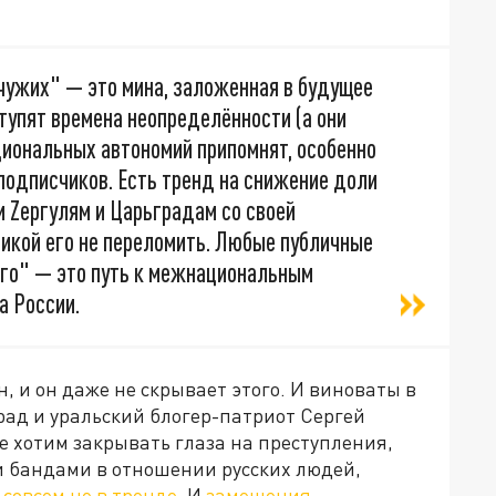
"чужих" — это мина, заложенная в будущее
ступят времена неопределённости (а они
циональных автономий припомнят, особенно
 подписчиков. Есть тренд на снижение доли
м Zергулям и Царьградам со своей
рикой его не переломить. Любые публичные
го" — это путь к межнациональным
а России.
н, и он даже не скрывает этого. И виноваты в
рад и уральский блогер-патриот Сергей
не хотим закрывать глаза на преступления,
 бандами в отношении русских людей,
е
совсем не в тренде
. И
замещения