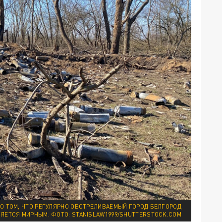
О ТОМ, ЧТО РЕГУЛЯРНО ОБСТРЕЛИВАЕМЫЙ ГОРОД БЕЛГОРОД
ЛЯЕТСЯ МИРНЫМ.
ФОТО: STANISLAW1999/SHUTTERSTОСK.СОM