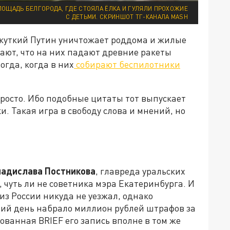
ЛОЩАДЬ БЕЛГОРОДА, ГДЕ СТОЯЛА ЁЛКА И ГУЛЯЛИ ПРОХОЖИЕ
С ДЕТЬМИ. СКРИНШОТ ТГ-КАНАЛА MASH
о жуткий Путин уничтожает роддома и жилые
ают, что на них падают древние ракеты
огда, когда в них
собирают беспилотники
просто. Ибо подобные цитаты тот выпускает
и. Такая игра в свободу слова и мнений, но
адислава Постникова
, главреда уральских
 чуть ли не советника мэра Екатеринбурга. И
 из России никуда не уезжал, однако
ий день набрало миллион рублей штрафов за
ванная BRIEF его запись вполне в том же