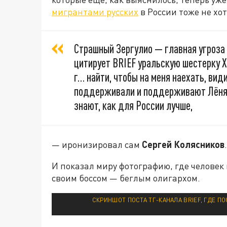
мигрантами русских
в России тоже не хо
Страшный Зергулио — главная угроза
цитирует BRIEF уральскую шестерку 
г… найти, чтобы на меня наехать, вид
поддерживали и поддерживают Лёня В
знают, как для России лучше,
— иронизировал сам
Сергей Колясников
.
И показал миру фотографию, где человек 
своим боссом — беглым олигархом.
СКРИНШОТ ПОСТА ТГ-КАНАЛА BRIEF, ГДЕ 