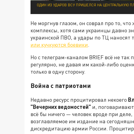
ОДИН ИЗ УДАРОВ ВСУ ПРИШЕЛСЯ НА ЦЕНТРАЛЬНУЮ П
Не моргнув глазом, он соврал про то, чт
комплексы, хотя сами украинцы давно зн
украинской ПВО, а удары по ТЦ наносят т
или кучкуются боевики
.
Но с телеграм-каналом BRIEF всё не так 
регулярно, не давая им какой-либо оценк
только в одну сторону.
Война с патриотами
Недавно ресурс процитировал некоего
Вл
"Вечерних ведомостей"
и, поговаривают,
всё бы ничего — человек вроде при деле,
возглавляемое им издание на сегодняшн
дискредитацию армии России. Процитиро