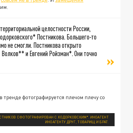
тим.
 территориальной целостности России,
Ходорковского* Постникова. Большего-то
имо не смогли. Постникова открыто
олков** и Евгений Ройзман*. Они точно
в тренде фотографируется плечом плечу со
ПОСТНИКОВ СФОТОГРАФИРОВАН С ХОДОРКОВСКИМ*. ИНОАГЕНТ
ИНОАГЕНТУ ДРУГ, ТОВАРИЩ И БРАТ.