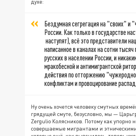
духе:
Бездумная сегрегация на "своих" и 
России. Как только в государстве на
наступят), всё это представители на
написанное в каналах на сотни тысяч
русских в населении России, и никаки
мракобесной и антимигрантской рито
действия по отторжению "чужеродно
конфликтам и провоцирование распад
Ну очень хочется человеку смутных времё
грядущей смуте, безусловно, мы — Царьг
Zergulio Колясников. Потому как упорно 
совершаемые мигрантами и этническими
которые ещё, как выяснилось, теперь уж