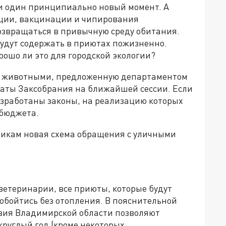
и один принципиально новый момент. А
зации, вакцинации и чипирования
возвращаться в привычную среду обитания.
- будут содержать в приютах пожизненно.
рошо ли это для городской экологии?
 животными, предложенную департаментом
аты Заксобрания на ближайшей сессии. Если
разработаны законы, на реализацию которых
 бюджета.
щикам новая схема обращения с уличными
етеринарии, все приюты, которые будут
 обойтись без отопления. В пояснительной
овия Владимирской области позволяют
руглый год (кроме некоторых