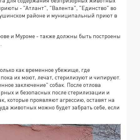
ента для содержания безпризорных животных
июты - "Атлант", "Валента", "Единство" во
етушинском районе и муниципальный приют в
рове и Муроме - также должны быть построены
.
олько как временное убежище, где
пока их моют, лечат, стерилизуют и чипируют.
нное заключение" собак. После отлова
ирных и безопасных после стерилизации и
бак, которые проявляют агрессию, оставят на
уда животных можно будет забрать себе, если