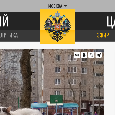
МОСКВА
ИЙ
Ц
АЛИТИКА
ЭФИР