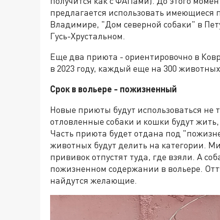
получится как с ФАПами). До этого мом
предлагается использовать имеющиеся пр
Владимире, "Дом северной собаки" в П
Гусь-Хрустальном.
Еще два приюта - ориентировочно в Ков
в 2023 году, каждый еще на 300 животных
Срок в вольере - пожизненный
Новые приюты будут использоваться не т
отловленные собаки и кошки будут жить, 
Часть приюта будет отдана под "пожизне
животных будут делить на категории. М
прививок отпустят туда, где взяли. А со
пожизненном содержании в вольере. Отт
найдутся желающие.