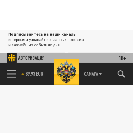
Подписывайтесь на наши каналы
и первыми узнавайте о главных новостях
и важнейших событиях дня.
18+
АВТОРИЗАЦИЯ
ДЗЕН
ТЕЛЕГРАМ
85.64 BRENT
САМАРА
ПОДЕЛИТЬСЯ В СОЦСЕТЯХ:
Новости smi2.ru