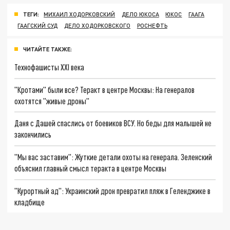
ТЕГИ:
МИХАИЛ ХОДОРКОВСКИЙ
ДЕЛО ЮКОСА
ЮКОС
ГААГА
ГААГСКИЙ СУД
ДЕЛО ХОДОРКОВСКОГО
РОСНЕФТЬ
ЧИТАЙТЕ ТАКЖЕ:
Технофашисты XXI века
"Кротами" были все? Теракт в центре Москвы: На генералов
охотятся "живые дроны"
Даня с Дашей спаслись от боевиков ВСУ. Но беды для малышей не
закончились
"Мы вас заставим": Жуткие детали охоты на генерала. Зеленский
объяснил главный смысл теракта в центре Москвы
"Курортный ад": Украинский дрон превратил пляж в Геленджике в
кладбище