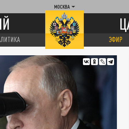
МОСКВА
ИЙ
Ц
АЛИТИКА
ЭФИР