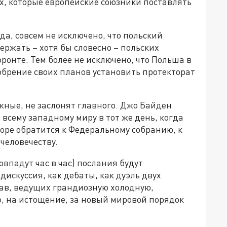
ех, которые европейские союзники поставлять
а, совсем не исключено, что польский
ржать – хотя бы словесно – польских
ронте. Тем более не исключено, что Польша в
обрение своих планов установить протекторат
жные, не заслонят главного. Джо Байден
 всему западному миру в тот же день, когда
оре обратится к Федеральному собранию, к
 человечеству.
впадут час в час) послания будут
искуссия, как дебаты, как дуэль двух
ав, ведущих грандиозную холодную,
, на истощение, за новый мировой порядок