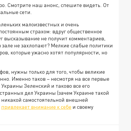
коро. Смотрите наш анонс, спешите видеть. От
альные сети.
леньких малоизвестных и очень
 постоянным страхом: вдруг общественное
уг высказывание не получит комментариев,
в зале не захлопают? Мелкие слабые политики
ов, которые ужасно хотят популярности, но
ов, нужны только для того, чтобы великие
нно. Именно таков – несмотря на все первые
Украины Зеленский и таково все его
странных дел Украины (зачем Украине такой
ть никакой самостоятельной внешней
л
привлекает внимание к себе
и своему