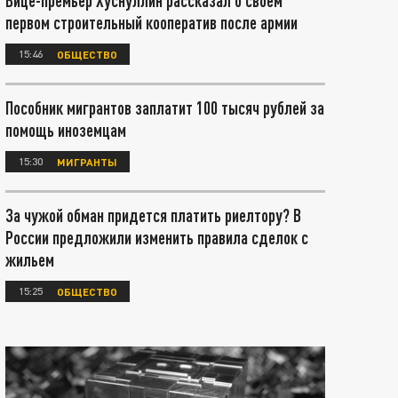
Вице-премьер Хуснуллин рассказал о своём
первом строительный кооператив после армии
15:46
ОБЩЕСТВО
Пособник мигрантов заплатит 100 тысяч рублей за
помощь иноземцам
15:30
МИГРАНТЫ
За чужой обман придется платить риелтору? В
России предложили изменить правила сделок с
жильем
15:25
ОБЩЕСТВО