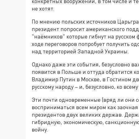
конкретных вооружений, в том числе и т
не хотят.
По мнению польских источников Царьград
президент попросит американского подде
"наёмников" которые гибнут на русском ф
ходе переговоров попробует получить од
над территорией Западной Украины.
Однако даже эти события, безусловно ва
появится в Польше и оттуда обратится ко
Владимир Путин в Москве, в Гостином дв
русскому народу – и, безусловно, ко всему
Эти почти одновременные (вряд ли они со
восприниматься всем миром как заочная д
президентов двух великих держав. Держ
гибридную, экономическую, санкционную
войну.