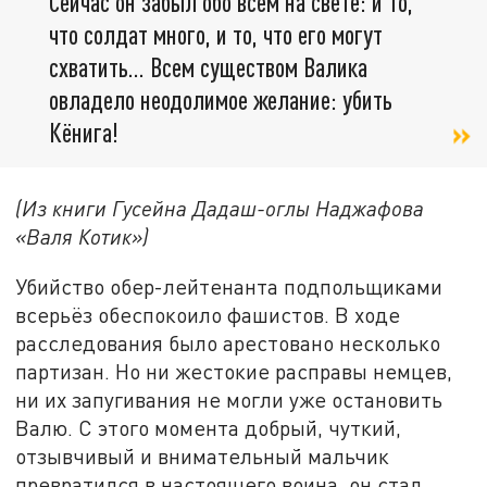
Сейчас он забыл обо всём на свете: и то,
что солдат много, и то, что его могут
схватить… Всем существом Валика
овладело неодолимое желание: убить
Кёнига!
(Из книги Гусейна Дадаш-оглы Наджафова
«Валя Котик»)
Убийство обер-лейтенанта подпольщиками
всерьёз обеспокоило фашистов. В ходе
расследования было арестовано несколько
партизан. Но ни жестокие расправы немцев,
ни их запугивания не могли уже остановить
Валю. С этого момента добрый, чуткий,
отзывчивый и внимательный мальчик
превратился в настоящего воина, он стал