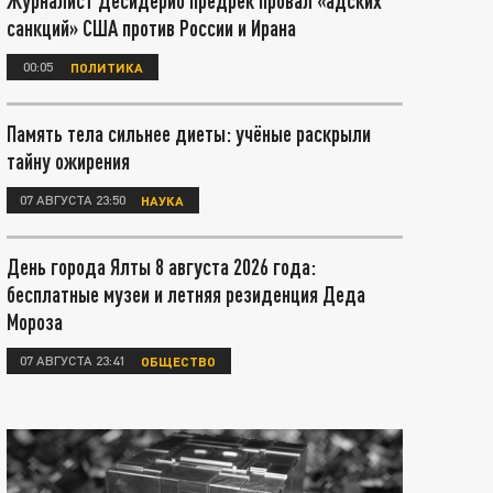
Журналист Десидерио предрёк провал «адских
санкций» США против России и Ирана
00:05
ПОЛИТИКА
Память тела сильнее диеты: учёные раскрыли
тайну ожирения
07 АВГУСТА 23:50
НАУКА
День города Ялты 8 августа 2026 года:
бесплатные музеи и летняя резиденция Деда
Мороза
07 АВГУСТА 23:41
ОБЩЕСТВО