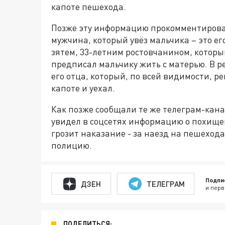
капоте пешехода.
Позже эту информацию прокомментировал
мужчина, который увёз мальчика – это е
зятем, 33-летним ростовчанином, который
предписал мальчику жить с матерью. В р
его отца, который, по всей видимости, р
капоте и уехал.
Как позже сообщали те же телеграм-кана
увидел в соцсетях информацию о похище
грозит наказание - за наезд на пешехода
полицию.
Подпи
ДЗЕН
ТЕЛЕГРАМ
и перв
ПОДЕЛИТЬСЯ: