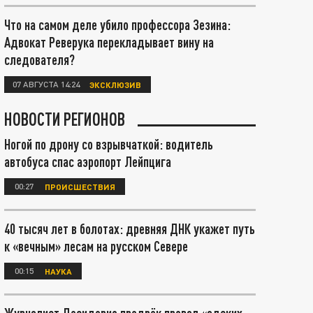
Что на самом деле убило профессора Зезина:
Адвокат Реверука перекладывает вину на
следователя?
07 АВГУСТА 14:24
ЭКСКЛЮЗИВ
НОВОСТИ РЕГИОНОВ
Ногой по дрону со взрывчаткой: водитель
автобуса спас аэропорт Лейпцига
00:27
ПРОИСШЕСТВИЯ
40 тысяч лет в болотах: древняя ДНК укажет путь
к «вечным» лесам на русском Севере
00:15
НАУКА