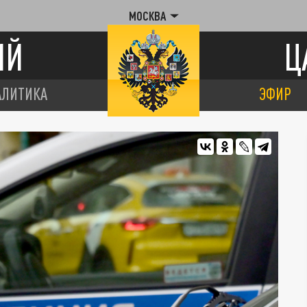
МОСКВА
ИЙ
Ц
АЛИТИКА
ЭФИР