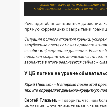
ЗАЯВЛЕНИЯ ГЛАВЫ ЦЕНТРОБАНКА ЭЛЬВИРЫ НАБ
КРАЙНЕ НЕУДОБНОЕ ПОЛОЖЕНИЕ. К ПРИМЕРУ, ГЛАВА
Речь идёт об инфляционном давлении, ко
прямую корреляцию с закрытыми границ
Ситуация полного открытия границ, ускоре
зарубежные поездки может привести к знач
ослабит инфляционное давление. Если же 
поездкам сохранится, значимая часть трат н
вариантов в итоге реализуется сейчас – ска
У ЦБ логика на уровне обыватель
Юрий Пронько: – Я впервые после этой пр
тех, кто определяет денежно-кредитную пол
Сергей Глазьев:
– Говорить, что, чем бо
инфляция, – эта примитивная, удивител