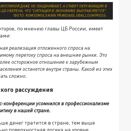
ИУЛЛИНОЙ ДАЖЕ НЕ ОЗАДАЧИВАЮТ, А СТАВЯТ ОКРУЖАЮЩИХ В
 ЦБ УВЕРЕНА, ЧТО "СИТУАЦИЯ В ЭКОНОМИКЕ ВЫПРАВЛЯЕТСЯ"
.
ФОТО: KOMSOMOLSKAYA PRAVDA/GLOBALLOOKPRESS.
торое, по мнению главы ЦБ России, имеет
ами:
нная реализация отложенного спроса на
имому перетоку спроса на внешние рынки. Это
более осторожное отношение к зарубежным
аселения останется внутри страны. Какой из этих
зать сложно.
ского рассуждения
есс-конференции усомнился в профессионализме
итику в нашей стране.
льше денег тратится в стране, тем выше
ьно поверхностная логика на уровне