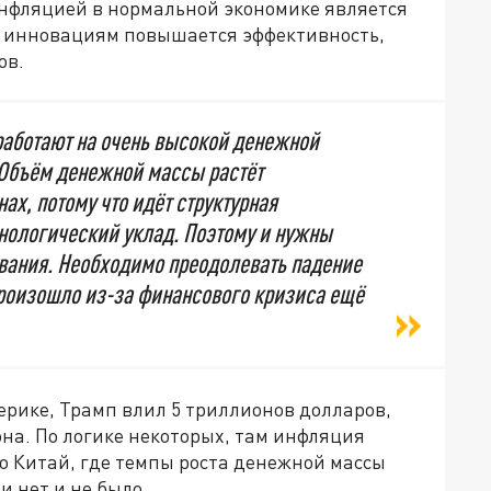
нфляцией в нормальной экономике является
я инновациям повышается эффективность,
ов.
аботают на очень высокой денежной
 Объём денежной массы растёт
ах, потому что идёт структурная
хнологический уклад. Поэтому и нужны
вания. Необходимо преодолевать падение
произошло из-за финансового кризиса ещё
мерике, Трамп влил 5 триллионов долларов,
она. По логике некоторых, там инфляция
о Китай, где темпы роста денежной массы
и нет и не было.