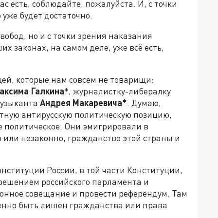
ас есть, соблюдайте, пожалуйста. И, с точки
 уже будет достаточно.
 свобод, но и с точки зрения наказания
х законах, на самом деле, уже всё есть,
дей, которые нам совсем не товарищи:
аксима Галкина
*, журналистку-либералку
музыканта
Андрея Макаревича*
. Думаю,
ятную антирусскую политическую позицию,
е политическое. Они эмигрировали в
о или незаконно, гражданство этой страны и
онституции России, в той части Конституции,
 решением российского парламента и
ионное совещание и провести референдум. Там
венно быть лишён гражданства или права