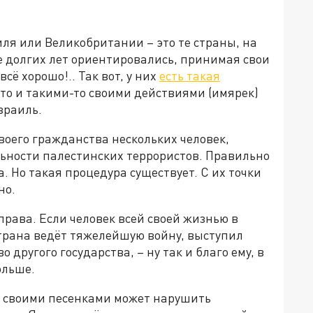
иля или Великобритании – это те страны, на
е долгих лет ориентировались, принимая свои
всё хорошо!.. Так вот, у них
есть такая
-то и такими-то своими действиями (имярек)
зраиль.
воего гражданства нескольких человек,
льности палестинских террористов. Правильно
а. Но такая процедура существует. С их точки
но.
рава. Если человек всей своей жизнью в
страна ведёт тяжелейшую войну, выступил
другого государства, – ну так и благо ему, в
ольше.
ов своими песенками может нарушить