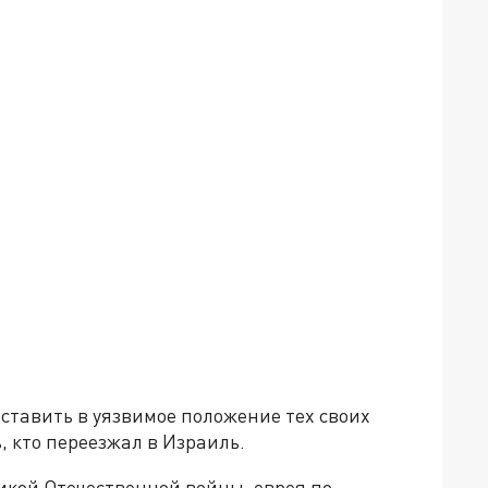
поставить в уязвимое положение тех своих
, кто переезжал в Израиль.
икой Отечественной войны, еврея по