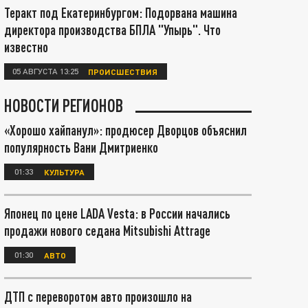
Теракт под Екатеринбургом: Подорвана машина
директора производства БПЛА "Упырь". Что
известно
05 АВГУСТА 13:25
ПРОИСШЕСТВИЯ
НОВОСТИ РЕГИОНОВ
«Хорошо хайпанул»: продюсер Дворцов объяснил
популярность Вани Дмитриенко
01:33
КУЛЬТУРА
Японец по цене LADA Vesta: в России начались
продажи нового седана Mitsubishi Attrage
01:30
АВТО
ДТП с переворотом авто произошло на