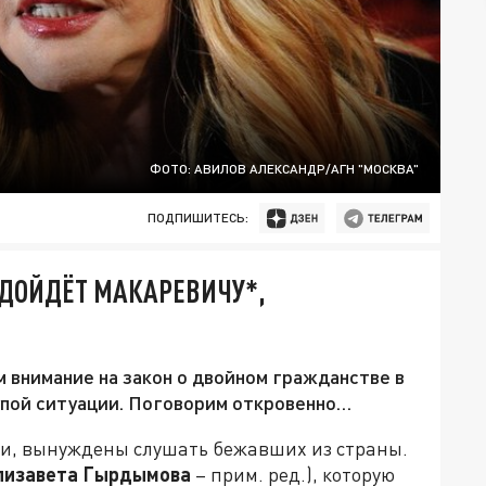
ФОТО: АВИЛОВ АЛЕКСАНДР/АГН "МОСКВА"
ПОДПИШИТЕСЬ:
ОДОЙДЁТ МАКАРЕВИЧУ*,
 внимание на закон о двойном гражданстве в
лупой ситуации. Поговорим откровенно…
сии, вынуждены слушать бежавших из страны.
лизавета Гырдымова
– прим. ред.), которую