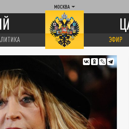
МОСКВА
ИЙ
Ц
АЛИТИКА
ЭФИР