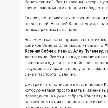
Конституцию". Вот те законы, которые у в
зрения очень многих прав и свобод, этого
Так вот, не только с точки зрения прав и
предателей. В нашей Конституции, в наши
новых принимать не надо.
Возьмём в качестве примера вот этих лю
комиков Семёна Слепакова, иноагента
М
Ксению Собчак
, певицу
Аллу Пугачёву
, 
достаточно. Все эти люди, разделяя пон
совершили одно и то же действие, вполн
государство Израиль и получили, законн
синие паспорта. Отлично.
Смотрим, что написано в части первой К
которую нельзя просто взять и изменить
президента, а нужно собрать Конституц
написано, что никто не может насильст
изменить гражданство.