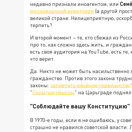
недавно признали иноагентом, или
Семё
русскоязычной аудитории
(а другой прос
великой стране. Нелицеприятную, оскорб
терпеть?
И второй момент – те, кто сбежал из Рос
про то, как сложно здесь жить, и гражда
есть своя аудитория на YouTube, есть те,
что верит.
Да. Никто не может быть насильственно
гражданство. Против этого закона трудно
законы:
запретить двойное гражданство
"
Скрытые смыслы
" на Царьграде поднял
"Соблюдайте вашу Конституцию"
В 1970-е годы, если я не ошибаюсь, у сов
страшно не нравился советской власти. 