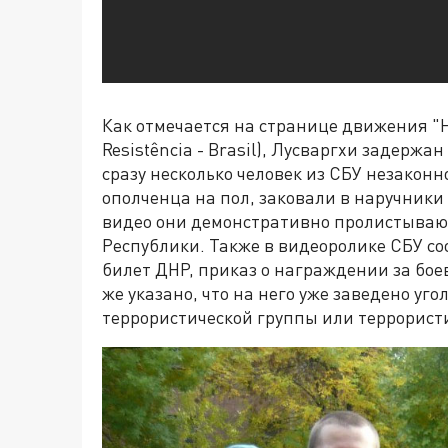
Как отмечается на странице движения "Н
Resistência - Brasil), Лусваргхи задержа
сразу несколько человек из СБУ незакон
ополченца на пол, заковали в наручники
видео они демонстративно пролистываю
Республики. Также в видеоролике СБУ со
билет ДНР, приказ о награждении за боев
же указано, что на него уже заведено уго
террористической группы или террорист