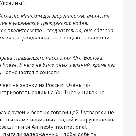
 Украины".
. Согласно Минским договоренностям, амнистия
тие в украинской гражданской войне.
ое правительство - следовательно, оно обязано
зильского гражданина"
, - сообщают товарищи
 права страдающего населения Юго-Востока,
 Киеве. У него не было иных желаний, кроме как
, - отмечается в соцсети.
ает на звонки из России. Очень по-
нстрировать ролик на YouТube и никак не
рах друзей и боевых товарищей Лусваргхи не
сь" пытками невинных людей и нарушениями
озащитники Amnesty International
ы пытали задержанных, чтобы добыть