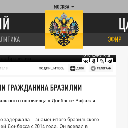
МОСКВА
ИЙ
Ц
АЛИТИКА
ЭФИР
ФОТО: ЦАРЬГРАД
18:18
ПОДПИШИТЕСЬ:
ЛИ ГРАЖДАНИНА БРАЗИЛИИ
зильского ополченца в Донбассе Рафаэля
но задержала - знаменитого бразильского
й Донбасса с 2014 года. Он воевал в