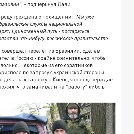
Бразилии"
, - подчеркнул Дави.
 предупреждена о похищении:
"Мы уже
бразильские службы национальной
ерят. Единственный путь - постараться
елает ли что-нибудь российское правительство"
.
совершал перелет из Бразилии, сделав
летел в Россию - крайне сомнительно, чтобы
овольно. Некоторые из его соратников
рисполе по запросу с украинской стороны.
л делать остановку в Киеве, что подтверждает
ожил, что заманивали на "работу" либо в