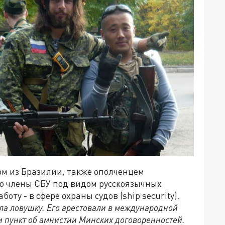
гом из Бразилии, также ополченцем
то члены СБУ под видом русскоязычных
ту - в сфере охраны судов (ship security).
ла
ловушку
. Его арестовали в международной
и пункт об амнистии Минских договоренностей.