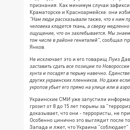
признания. Как минимум случаи зафикси
Краматорске и Красноармейске: они изб
"Нам люди рассказывали также, что к ним п
человека кладется ткань, а сверху медленно
ощущение, что он захлебывается. Мы знаем 
том числе в районе гениталий"
, сообщал п
Янков.
Не исключает это и его товарищ Луиз Дав
заставить сдать все позиции по Новороссии 
хунта и посадят в тюрьму навечно. Единств
других украинских пленников. Но даже если
укропов убьет его прямо на улице или в аэро
Украинские СМИ уже запустили информац
грозит от 8 до 15 лет тюрьмы за "террор
доказывает, что они - террористы, не п
Особенно цинично это выглядит после то
Запада и лжет, что Украина "соблюдает