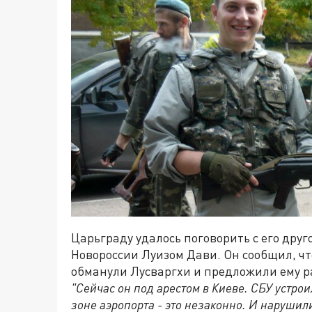
Царьграду удалось поговорить с его дру
Новороссии Луизом Дави. Он сообщил, ч
обманули Лусваргхи и предложили ему рабо
"Сейчас он под арестом в Киеве. СБУ
устрои
зоне аэропорта - это незаконно. И нарушил