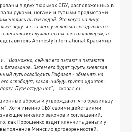
рованы в двух тюрьмах СБУ, расположенных в
ивали руками, ногами и тупыми предметами.
рименялись пытки водой. Это когда на лицо
 льют воду, из-за чего у человека складывается
о нескольких случаях пыток электрошокером, в
редставитель Amnesty International Красимир
и. "
Возможно, сейчас его пытают и пытаются
и батальонов. Затем его будет судить киевская
енный путь освободить Рафаэля - обменять на
 его освободят, какая-нибудь группа идиотов-
порту. Пути оттуда нет"
, - сказал он.
ионные вбросы и утверждают, что бразильцу
изм". Хотя именно СБУ своими действиями
ризнающие никаких законов и соглашений.
го, как Порошенко ездит клянчить деньги у
" выполнение Минских договоренностей.