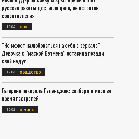
Ночной удар по Киеву вскрыл брешь в ПВО:
русские ракеты достигли цели, не встретив
сопротивления
12:04
СВО
"Не может налюбоваться на себя в зеркало".
Девочка с "маской Бэтмена" оставила позади
свой недуг
12:04
ОБЩЕСТВО
Гагарина покорила Геленджик: сапборд и море во
время гастролей
12:02
В МИРЕ