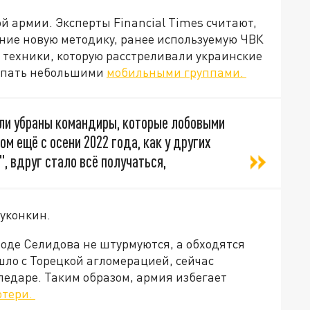
й армии. Эксперты Financial Times считают,
ние новую методику, ранее используемую ЧВК
м техники, которую расстреливали украинские
тупать небольшими
мобильными группами.
ыли убраны командиры, которые лобовыми
м ещё с осени 2022 года, как у других
, вдруг стало всё получаться,
уконкин.
оде Селидова не штурмуются, а обходятся
ошло с Торецкой агломерацией, сейчас
ледаре. Таким образом, армия избегает
отери.