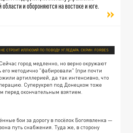
 области и обороняются на востоке и юге.
 НЕ СТРОИТ ИЛЛЮЗИЙ ПО ПОВОДУ УГЛЕДАРА. СКРИН: FORBES
 Сейчас город медленно, но верно окружают
ь его методично "фабировали" (при почти
южили артиллерией, да так интенсивно, что
перацию. Суперукреп под Донецком тоже
ом перед окончательным взятием.
ённые бои за дорогу в посёлок Богоявленка —
она путь снабжения. Туда же, в сторону