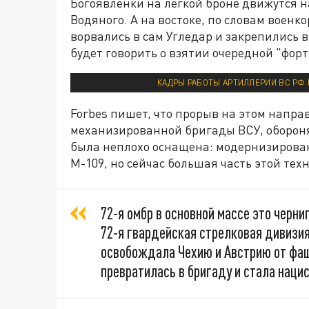
Богоявленки на лёгкой броне движутся н
Водяного. А на востоке, по словам военк
ворвались в сам Угледар и закрепились 
будет говорить о взятии очередной "фор
КАДРЫ РАБОТЫ АРТИЛЛЕРИИ ВС РФ П
Forbes пишет, что прорыв на этом напра
механизированной бригады ВСУ, обороня
была неплохо оснащена: модернизирова
М-109, но сейчас большая часть этой те
72-я омбр в основной массе это черни
72-я гвардейская стрелковая дивизи
освобождала Чехию и Австрию от фаш
превратилась в бригаду и стала нацис