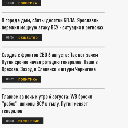
11:00
ПОЛИТИКА
В городе дым, сбиты десятки БПЛА: Ярославль
пережил мощную атаку ВСУ - ситуация в регионах
08:56
ОБЩЕСТВО
Сводка с фронтов СВО 6 августа: Так вот зачем
Путин срочно начал ротацию генералов. Наши в
Орехове. Заход в Славянск и штурм Чернигова
08:47
ПОЛИТИКА
Главное за ночь и утро 6 августа: WB бросил
"рабов", шпионы ВСУ в тылу, Путин меняет
генералов
08:00
ЭКСКЛЮЗИВ