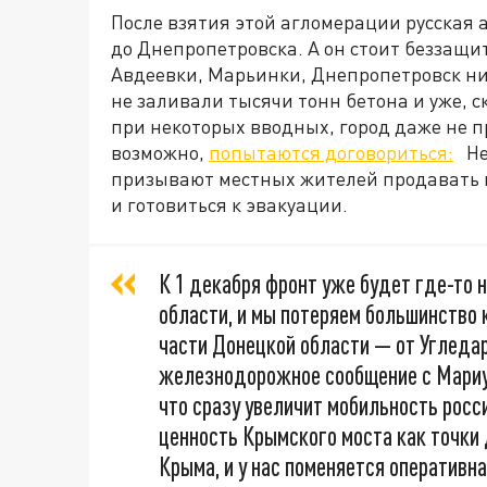
После взятия этой агломерации русская 
до Днепропетровска. А он стоит беззащит
Авдеевки, Марьинки, Днепропетровск ник
не заливали тысячи тонн бетона и уже, ск
при некоторых вводных, город даже не п
возможно,
попытаются договориться:
Неу
призывают местных жителей продавать н
и готовиться к эвакуации.
К 1 декабря фронт уже будет где-то 
области, и мы потеряем большинство
части Донецкой области — от Угледар
железнодорожное сообщение с Мариуп
что сразу увеличит мобильность росс
ценность Крымского моста как точки 
Крыма, и у нас поменяется оперативн