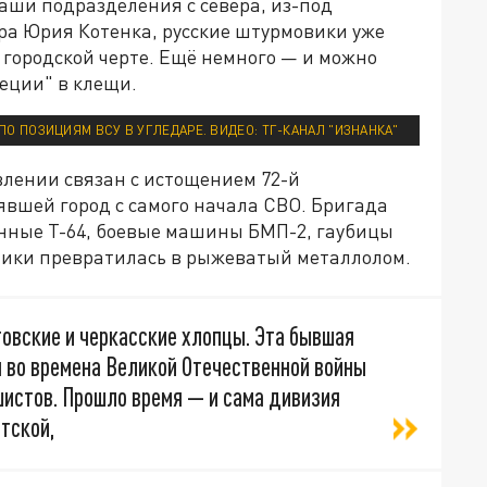
аши подразделения с севера, из-под
ора Юрия Котенка, русские штурмовики уже
в городской черте. Ещё немного — и можно
теции" в клещи.
О ПОЗИЦИЯМ ВСУ В УГЛЕДАРЕ. ВИДЕО: ТГ-КАНАЛ "ИЗНАНКА"
влении связан с истощением 72-й
вшей город с самого начала СВО. Бригада
нные Т-64, боевые машины БМП-2, гаубицы
хники превратилась в рыжеватый металлолом.
говские и черкасские хлопцы. Эта бывшая
я во времена Великой Отечественной войны
истов. Прошло время — и сама дивизия
тской,