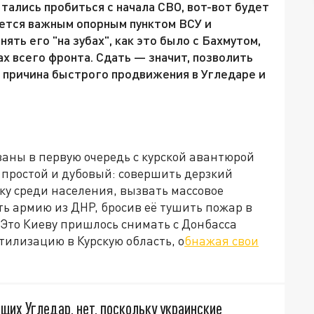
тались пробиться с начала СВО, вот-вот будет
ляется важным опорным пунктом ВСУ и
нять его "на зубах", как это было с Бахмутом,
ах всего фронта. Сдать — значит, позволить
м причина быстрого продвижения в Угледаре и
заны в первую очередь с курской авантюрой
 простой и дубовый: совершить дерзкий
ку среди населения, вызвать массовое
ть армию из ДНР, бросив её тушить пожар в
. Это Киеву пришлось снимать с Донбасса
тилизацию в Курскую область, о
бнажая свои
щих Угледар, нет, поскольку украинские