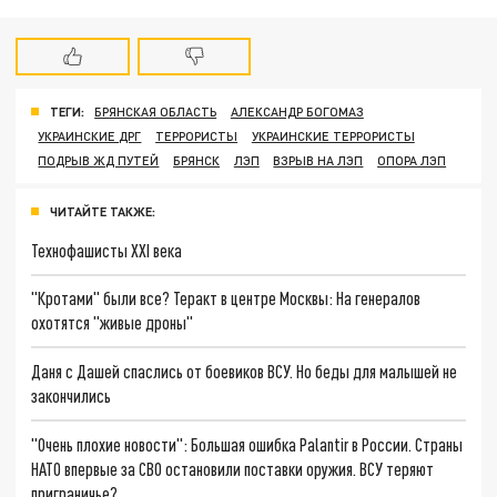
ТЕГИ:
БРЯНСКАЯ ОБЛАСТЬ
АЛЕКСАНДР БОГОМАЗ
УКРАИНСКИЕ ДРГ
ТЕРРОРИСТЫ
УКРАИНСКИЕ ТЕРРОРИСТЫ
ПОДРЫВ ЖД ПУТЕЙ
БРЯНСК
ЛЭП
ВЗРЫВ НА ЛЭП
ОПОРА ЛЭП
ЧИТАЙТЕ ТАКЖЕ:
Технофашисты XXI века
"Кротами" были все? Теракт в центре Москвы: На генералов
охотятся "живые дроны"
Даня с Дашей спаслись от боевиков ВСУ. Но беды для малышей не
закончились
"Очень плохие новости": Большая ошибка Palantir в России. Страны
НАТО впервые за СВО остановили поставки оружия. ВСУ теряют
приграничье?