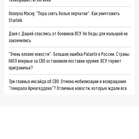
Оплеуха Маску. "Пора снять белые перчатки": Как уничтожить
Starlink
Даня с Дашей спаслись от боевиков ВСУ. Но беды для малышей не
закончились
"Очень плохие новости": Большая ошибка Palantir в России. Страны
НАТО впервые за СВО остановили поставки оружия. ВСУ теряют
приграничье?
Три главных инсайда об СВО. Отмена мобилизации и возвращение
"генерала Армагеддона"? Отличные новости, которые ждали все