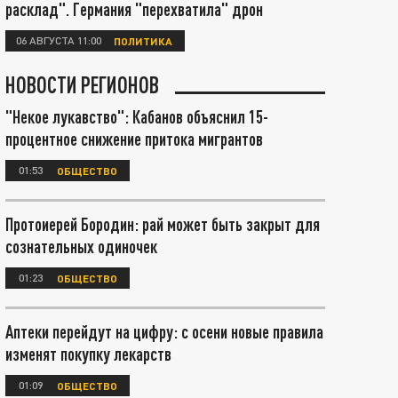
расклад". Германия "перехватила" дрон
06 АВГУСТА 11:00
ПОЛИТИКА
НОВОСТИ РЕГИОНОВ
"Некое лукавство": Кабанов объяснил 15-
процентное снижение притока мигрантов
01:53
ОБЩЕСТВО
Протоиерей Бородин: рай может быть закрыт для
сознательных одиночек
01:23
ОБЩЕСТВО
Аптеки перейдут на цифру: с осени новые правила
изменят покупку лекарств
01:09
ОБЩЕСТВО