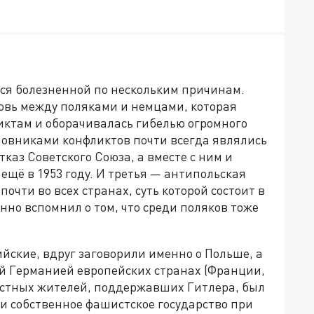
ся болезненной по нескольким причинам.
овь между поляками и немцами, которая
иктам и оборачивалась гибелью огромного
овниками конфликтов почти всегда являлись
каз Советского Союза, а вместе с ним и
щё в 1953 году. И третья — антипольская
очти во всех странах, суть которой состоит в
анно вспомнил о том, что среди поляков тоже
ийские, вдруг заговорили именно о Польше, а
ой Германией европейских странах (Франции,
местных жителей, поддержавших Гитлера, был
ли собственное фашистское государство при