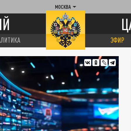
МОСКВА
ИЙ
Ц
АЛИТИКА
ЭФИР