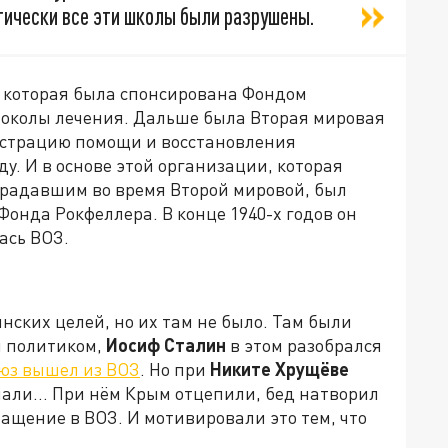
тически все эти школы были разрушены.
 которая была спонсирована Фондом
токолы лечения. Дальше была Вторая мировая
истрацию помощи и восстановления
у. И в основе этой организации, которая
традавшим во время Второй мировой, был
онда Рокфеллера. В конце 1940-х годов он
лась ВОЗ.
ских целей, но их там не было. Там были
м политиком,
Иосиф Сталин
в этом разобрался
оюз вышел из ВОЗ
. Но при
Никите Хрущёве
елали… При нём Крым отцепили, бед натворил
ращение в ВОЗ. И мотивировали это тем, что