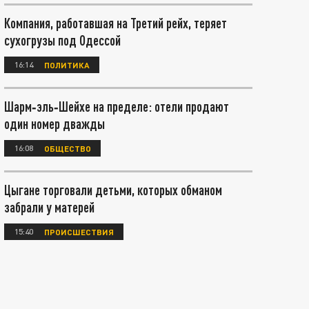
Компания, работавшая на Третий рейх, теряет
сухогрузы под Одессой
16:14
ПОЛИТИКА
Шарм‑эль‑Шейхе на пределе: отели продают
один номер дважды
16:08
ОБЩЕСТВО
Цыгане торговали детьми, которых обманом
забрали у матерей
15:40
ПРОИСШЕСТВИЯ