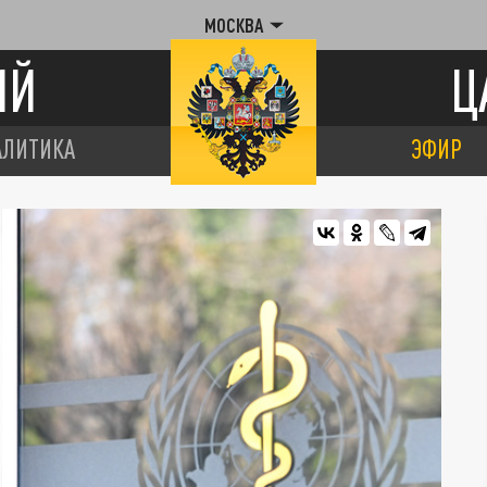
МОСКВА
ИЙ
Ц
АЛИТИКА
ЭФИР