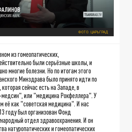
ФОТО: ЦАРЬГРАД
вном из гомеопатических,
действительно были серьёзные школы, и
но многие болезни. Но по итогам этого
анского Минздрава было принято идти по
 которая сейчас есть на Западе, в
-медсин", или "медицина Рокфеллера". У
ем её как "советская медицина". И нас
913 году был организован Фонд
ународный отдел здравоохранения. И он
тва натуропатических и гомеопатических