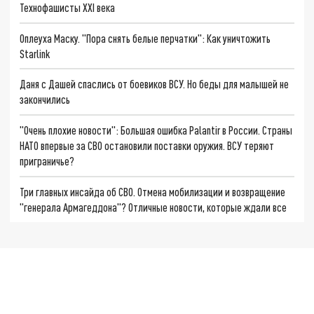
Технофашисты XXI века
Оплеуха Маску. "Пора снять белые перчатки": Как уничтожить
Starlink
Даня с Дашей спаслись от боевиков ВСУ. Но беды для малышей не
закончились
"Очень плохие новости": Большая ошибка Palantir в России. Страны
НАТО впервые за СВО остановили поставки оружия. ВСУ теряют
приграничье?
Три главных инсайда об СВО. Отмена мобилизации и возвращение
"генерала Армагеддона"? Отличные новости, которые ждали все