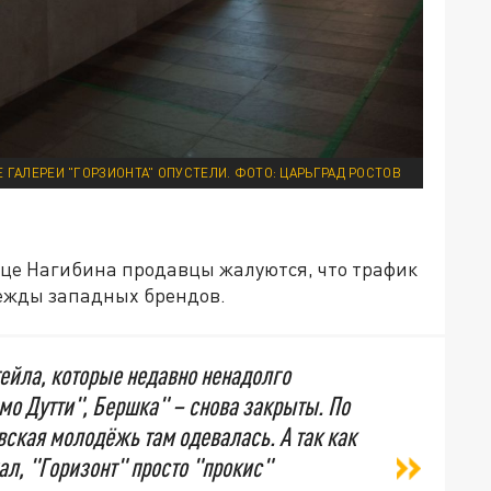
 ГАЛЕРЕИ "ГОРЗИОНТА" ОПУСТЕЛИ. ФОТО: ЦАРЬГРАД РОСТОВ
лице Нагибина продавцы жалуются, что трафик
дежды западных брендов.
ейла, которые недавно ненадолго
мо Дутти", Бершка" – снова закрыты. По
вская молодёжь там одевалась. А так как
ал, "Горизонт" просто "прокис"