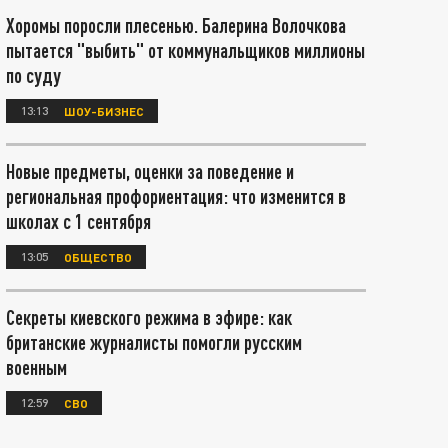
Хоромы поросли плесенью. Балерина Волочкова
пытается "выбить" от коммунальщиков миллионы
по суду
13:13
ШОУ-БИЗНЕС
Новые предметы, оценки за поведение и
региональная профориентация: что изменится в
школах с 1 сентября
13:05
ОБЩЕСТВО
Секреты киевского режима в эфире: как
британские журналисты помогли русским
военным
12:59
СВО