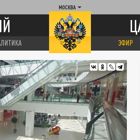
МОСКВА
ИЙ
Ц
АЛИТИКА
ЭФИР