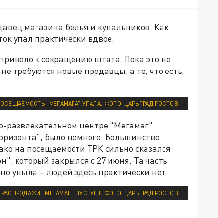
авец магазина белья и купальников. Как
ок упал практически вдвое.
привело к сокращению штата. Пока это не
не требуются новые продавцы, а те, что есть,
ПОСЕЩАЕМОСТЬ "МЕГАМАГА" УПАЛА. ФОТО: ЦАРЬГРАД РОСТОВ
во-развлекательном центре "Мегамаг".
Горизонта", было немного. Большинство
ако на посещаемости ТРК сильно сказался
", который закрылся с 27 июня. Та часть
ьно уныла – людей здесь практически нет.
 РАСПРОДАЖИ "МЕГАМАГ" ПУСТУЕТ. ФОТО: ЦАРЬГРАД РОСТОВ