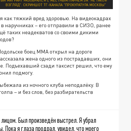
НЫЙ МИГРАНТ РАЗОБРАЛСЯ С МЕСТНЫМ ПАРНЕМ ЗА "НЕ ТАКОЙ
ВЗГЛЯД". СКРИНШОТ ТГ-КАНАЛА "ПРОКУРАТУРА МОСКВЫ"
я как тяжкий вред здоровью. На видеокадрах
в наручниках – его отправили в СИЗО, ранее
ещё таких неадекватов со своими дикими
родов?
Подольске боец ММА открыл на дороге
рассказала жена одного из пострадавших, они
ре. Подъехавший сзади таксист решил, что ему
онил подмогу.
бежала из ночного клуба неподалёку. В
олпа – и без слов, без разбирательств
д лицом. Был произведён выстрел. Я убрал
ы. Пока я глаза продрал, увидел, что моего