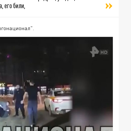
, его били,
огонационал".