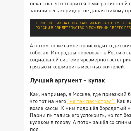
показала, что творится в миграционной
заняли весь коридор, не давая никому пр
В РОСТОВЕ ИЗ-ЗА ПОНАЕХАВШИХ МИГРАНТОВ МЕСТН
РОССИИ В СВИДЕТЕЛЬСТВО О РОЖДЕНИИ СВОЕГО РЕБЁ
А потом то же самое происходит в детски
собесах. Инородцы перевозят в Россию с
социальной системе чрезмерно гостеприи
грязью и кошмарить местных жителей.
Лучший аргумент – кулак
Как, например, в Москве, где приезжий 
что тот на него
"не так пасмотрэл".
Как в
возле кассы. К ним подошёл бородатый н
Парни пытались его успокоить, но тот бе
кулаком в голову. А потом зашёл со спины
пол…