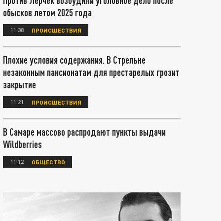
Против Лерчек возбудили уголовное дело после
обысков летом 2025 года
11:38
ПРОИСШЕСТВИЯ
Плохие условия содержания. В Стрельне
незаконным пансионатам для престарелых грозит
закрытие
11:21
ПРОИСШЕСТВИЯ
В Самаре массово распродают пункты выдачи
Wildberries
11:12
ОБЩЕСТВО