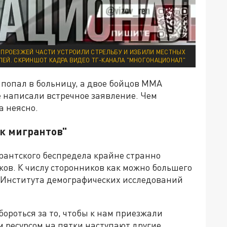
 ПРОЕЗЖЕЙ ЧАСТИ УСТРОИЛИ СТРЕЛЬБУ И ИЗБИЛИ МЕСТНЫХ
ЕЙ. СКРИНШОТ КАДРА ВИДЕО ТГ-КАНАЛА "МНОГОНАЦИОНАЛ"
попал в больницу, а двое бойцов ММА
е написали встречное заявление. Чем
а неясно.
ок мигрантов"
рантского беспредела крайне странно
ов. К числу сторонников как можно большего
 Института демографических исследований
бороться за то, чтобы к нам приезжали
м ресурсом на пятки наступают другие