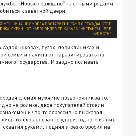
 службе. "Новые граждане" плотными рядами
обиться к заветной двери.
АЯ ЖЕНЩИНА НЕ СМОГЛА ПОСТАВИТЬ ШТАМП О ГРАЖДАНСТВЕ
НКА. СКРИНШОТ КАДРА ВИДЕО ТГ-КАНАЛА "МИГРАНТЫ – ВСЁ
КАК ЕСТЬ"
х садах, школах, вузах, поликлиниках и
вои семьи и начинают паразитировать на
много государства. И заодно поливать
бородач сломал мужчине позвоночник за то,
идно на ролике, двое покупателей стояли
езнакомец и что-то агрессивно высказал.
з лишних слов внезапно ударил одного из них
, схватил руками, поднял и резко бросил на