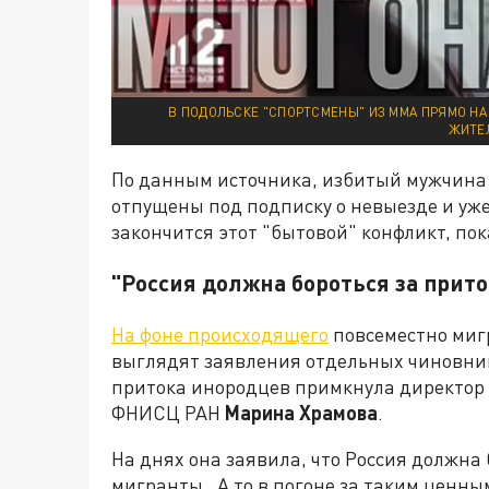
В ПОДОЛЬСКЕ "СПОРТСМЕНЫ" ИЗ ММА ПРЯМО НА
ЖИТЕЛ
По данным источника, избитый мужчина 
отпущены под подписку о невыезде и уж
закончится этот "бытовой" конфликт, пок
"Россия должна бороться за прит
На фоне происходящего
повсеместно миг
выглядят заявления отдельных чиновник
притока инородцев примкнула директор
ФНИСЦ РАН
Марина
Храмова
.
На днях она заявила, что Россия должна 
мигранты. А то в погоне за таким ценны