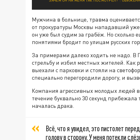
"ЗАЧЕМ ОН НА МЕНЯ ТАК ПОСМОТРЕЛ?": ОБИЖЕН
Мужчина в больнице, травма оцениваетс
от прокуратуры Москвы нападавший уже 
он уже был судим за грабёж. Но сколько 
понятиями бродит по улицам русских го
За примерами далеко ходить не надо. В 
стрельбу и избил местных жителей. Как 
выехали с парковки и стояли на светофо
специально перегородили дорогу, и вызв
Компания агрессивных молодых людей вы
течение буквально 30 секунд прибежала т
началась драка.
Всё, что я увидел, это пистолет пере
голову в сторону. У меня потекли слёз