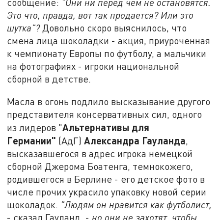
сообщение:
"Они ни перед чем не остановятся.
Это что, правда, вот так продается? Или это
шутка"?
Довольно скоро выяснилось, что
смена лица шоколадки - акция, приуроченная
к чемпионату Европы по футболу, а мальчики
на фотографиях - игроки национальной
сборной в детстве.
Масла в огонь подлило высказывание другого
представителя консервативных сил, одного
Альтернативы для
из лидеров "
Германии"
Александра Гауланда
(АдГ)
,
высказавшегося в адрес игрока немецкой
сборной Джерома Боатенга, темнокожего,
родившегося в Берлине - его детское фото в
числе прочих украсило упаковку новой серии
щоколадок.
"Людям он нравится как футболист,
- сказал Гауланд, -
но они не захотят, чтобы