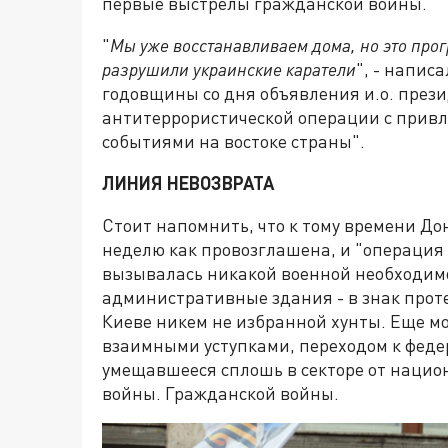
первые выстрелы гражданской войны.
"
Мы уже восстанавливаем дома, но это про
разрушили украинские каратели
", - напис
годовщины со дня объявления и.о. пре
антитеррористической операции с привл
событиями на востоке страны".
ЛИНИЯ НЕВОЗВРАТА
Стоит напомнить, что к тому времени Д
неделю как провозглашена, и "операция
вызывалась никакой военной необходим
административные здания - в знак прот
Киеве никем не избранной хунты. Еще м
взаимными уступками, переходом к федер
умещавшееся сплошь в секторе от национ
войны. Гражданской войны.