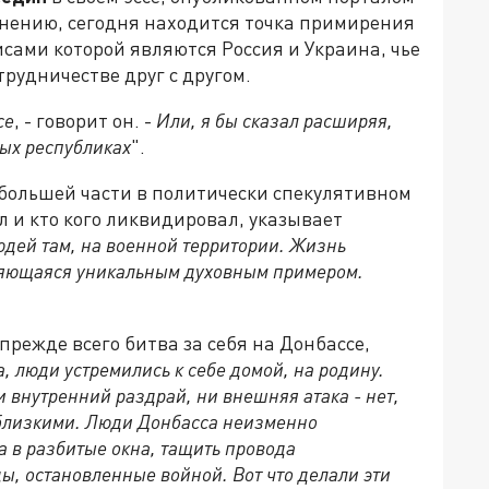
 мнению, сегодня находится точка примирения
сами которой являются Россия и Украина, чье
рудничестве друг с другом.
се
, - говорит он. -
Или, я бы сказал расширяя,
ых республиках
".
о большей части в политически спекулятивном
ал и кто кого ликвидировал, указывает
дей там, на военной территории. Жизнь
вляющаяся уникальным духовным примером.
прежде всего битва за себя на Донбассе,
а, люди устремились к себе домой, на родину.
и внутренний раздрай, ни внешняя атака - нет,
и близкими. Люди Донбасса неизменно
а в разбитые окна, тащить провода
ы, остановленные войной. Вот что делали эти