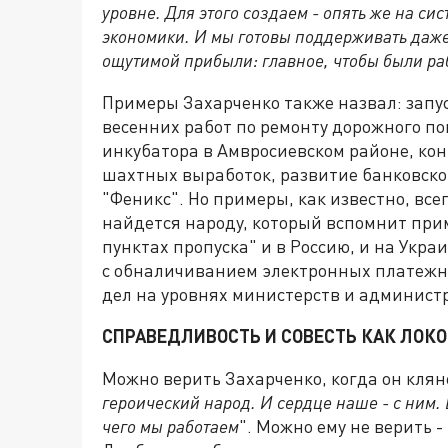
уровне. Для этого создаем - опять же на си
экономики. И мы готовы поддерживать даже
ощутимой прибыли: главное, чтобы были ра
Примеры Захарченко также назвал: запус
весенних работ по ремонту дорожного по
инкубатора в Амвросиевском районе, кон
шахтных выработок, развитие банковског
"Феникс". Но примеры, как известно, все
найдется народу, который вспомнит при
пунктах пропуска" и в Россию, и на Укра
с обналичиванием электронных платежн
дел на уровнях министерств и админист
СПРАВЕДЛИВОСТЬ И СОВЕСТЬ КАК ЛОК
Можно верить Захарченко, когда он кляне
героический народ. И сердце наше - с ним. 
чего мы работаем
". Можно ему не верить 