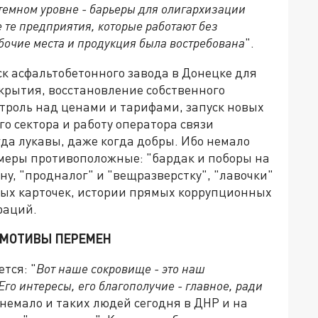
стемном уровне - барьеры для олигархизации
 те предприятия, которые работают без
бочие места и продукция была востребована
".
к асфальтобетонного завода в Донецке для
крытия, восстановление собственного
троль над ценами и тарифами, запуск новых
о сектора и работу оператора связи
гда лукавы, даже когда добры. Ибо немало
меры противоположные: "бардак и поборы на
ину, "продналог" и "вещразверстку", "лавочки"
ых карточек, истории прямых коррупционных
раций.
ОМОТИВЫ ПЕРЕМЕН
тся: "
Вот наше сокровище - это наш
Его интересы, его благополучие - главное, ради
- немало и таких людей сегодня в ДНР и на