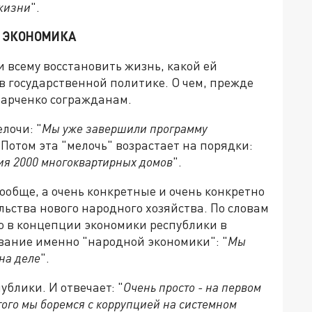
 жизни
".
 ЭКОНОМИКА
и всему восстановить жизнь, какой ей
в государственной политике. О чем, прежде
харченко согражданам.
лочи: "
Мы уже завершили программу
. Потом эта "мелочь" возрастает на порядки:
ия 2000 многоквартирных домов
".
ообще, а очень конкретные и очень конкретно
льства нового народного хозяйства. По словам
ю в концепции экономики республики в
вание именно "народной экономики": "
Мы
 на деле
".
ублики. И отвечает: "
Очень просто - на первом
того мы боремся с коррупцией на системном