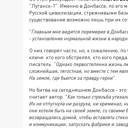
"Луганск-1". Именно в Донбассе, по его
Русской цивилизации, стрежневыми бази
существование возможно лишь при их сот
"
Главным мне видится перемирие в Донбас
- установление нормальной жизни в народн
О них говорят часто, но, к сожалению, п
ключе: кто кого обстрелял, кто кого пред
писатель. "
Однако первостепенна жизнь лю
сложнейшая, тягостная, но вместе с тем я
На земле, где бьются за правду герои
".
Но битва на сегодняшнем Донбассе - это 
считает автор. "
Как только стрельба утихал
Их не отпугнула ни разруха, ни криминал, н
они хотели быть на своей земле, со своим
возвращались домой, чтобы вставлять стекл
и коммуникации, запускать фабрики и завод