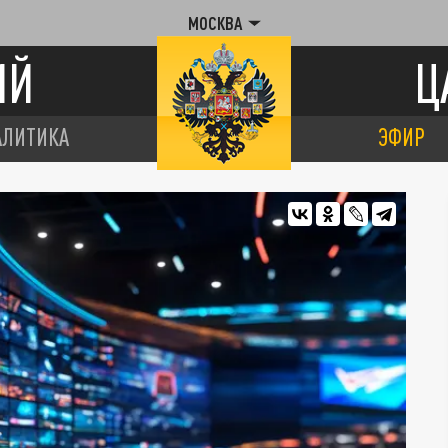
МОСКВА
ИЙ
Ц
АЛИТИКА
ЭФИР