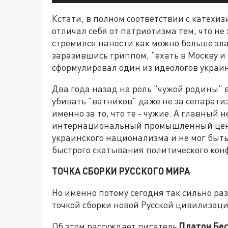
Кстати, в полном соответствии с катехи
отличал себя от патриотизма тем, что не 
стремился нанести как можно больше зла 
заразившись гриппом, "ехать в Москву и ч
сформулировал один из идеологов украи
Два года назад на роль "чужой родины" 
убивать "ватников" даже не за сепаратиз
именно за то, что те - чужие. А главный 
интернациональный промышленный центр
украинского национализма и не мог быть
быстрого скатывания политического конф
ТОЧКА СБОРКИ РУССКОГО МИРА
Но именно потому сегодня так сильно р
точкой сборки новой Русской цивилизаци
Об этом рассуждает писатель
Платон Бе