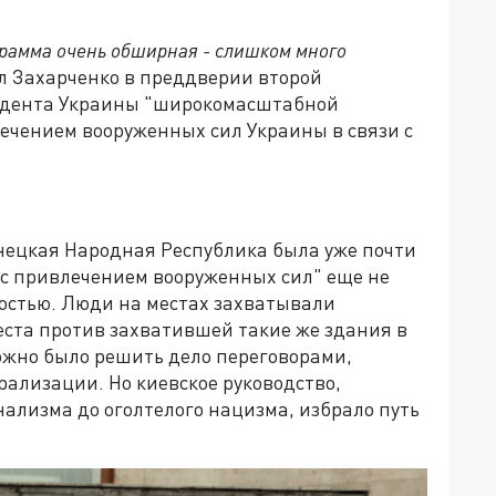
грамма очень обширная - слишком много
ал Захарченко в преддверии второй
зидента Украины "широкомасштабной
ечением вооруженных сил Украины в связи с
онецкая Народная Республика была уже почти
 с привлечением вооруженных сил" еще не
остью. Люди на местах захватывали
еста против захватившей такие же здания в
ожно было решить дело переговорами,
ализации. Но киевское руководство,
ализма до оголтелого нацизма, избрало путь