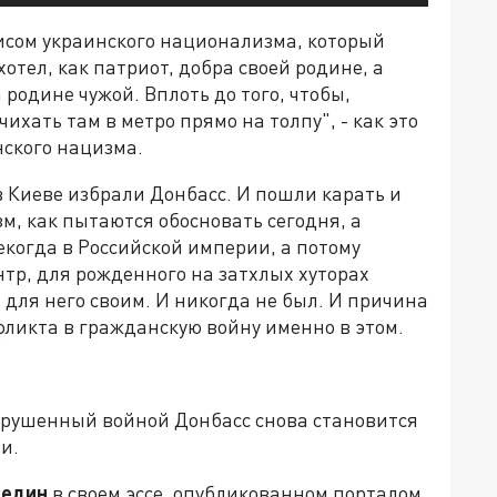
зисом украинского национализма, который
хотел, как патриот, добра своей родине, а
родине чужой. Вплоть до того, чтобы,
ихать там в метро прямо на толпу", - как это
нского нацизма.
в Киеве избрали Донбасс. И пошли карать и
м, как пытаются обосновать сегодня, а
некогда в Российской империи, а потому
, для рожденного на затхлых хуторах
 для него своим. И никогда не был. И причина
ликта в гражданскую войну именно в этом.
азрушенный войной Донбасс снова становится
и.
седин
в своем эссе, опубликованном порталом