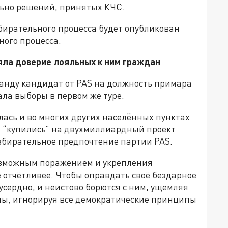
льно решений, принятых КЧС.
бирательного процесса будет опубликован
ного процесса.
яла доверие лояльных к ним граждан
Санду кандидат от PAS на должность примара
ла выборы в первом же туре.
лась и во многих других населённых пунктах
ии “купились” на двухмиллиардный проект
избирательное предпочтение партии PAS.
озможным поражением и укрепления
 отчётливее. Чтобы оправдать своё бездарное
сердно, и неистово борются с ним, ущемляя
ны, игнорируя все демократические принципы