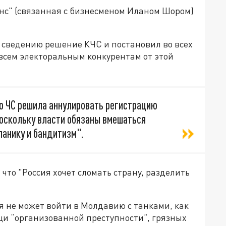
с" (связанная с бизнесменом Иланом Шором)
 сведению решение КЧС и постановил во всех
всем электоральным конкурентам от этой
по ЧС решила аннулировать регистрацию
поскольку власти обязаны вмешаться
панику и бандитизм".
 что "Россия хочет сломать страну, разделить
сия не может войти в Молдавию с танками, как
ощи “организованной преступности”, грязных