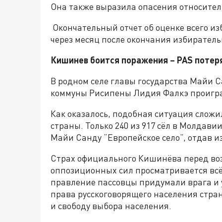
Она также выразила опасения относите
Окончательный отчет об оценке всего из
через месяц после окончания избиратель
Кишинев боится поражения –
PAS потер
В родном селе главы государства Майи 
коммуны Рисипены Лидия Фалкэ проигра
Как оказалось, подобная ситуация сложи
страны. Только 240 из 917 сёл в Молдав
Майи Санду “Европейское село”, отдав 
Страх официального Кишинёва перед в
оппозиционных сил просматривается всё
правление пассовцы придумали врага и у
права русскоговорящего населения стра
и свободу выбора населения.