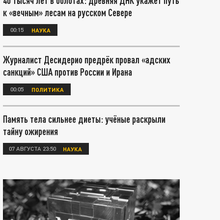
40 тысяч лет в болотах: древняя ДНК укажет путь
к «вечным» лесам на русском Севере
00:15
НАУКА
Журналист Десидерио предрёк провал «адских
санкций» США против России и Ирана
00:05
ПОЛИТИКА
Память тела сильнее диеты: учёные раскрыли
тайну ожирения
07 АВГУСТА 23:50
НАУКА