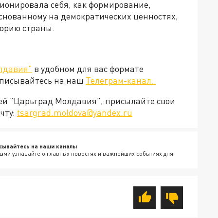
ционировала себя, как формирование,
основанному на демократических ценностях,
сторию страны.
лдавия"
в удобном для вас формате
дписывайтесь на наш
Телеграм-канал.
ией "Царьград Молдавия", присылайте свои
чту:
tsargrad.moldova@yandex.ru
сывайтесь на наши каналы
ыми узнавайте о главных новостях и важнейших событиях дня.