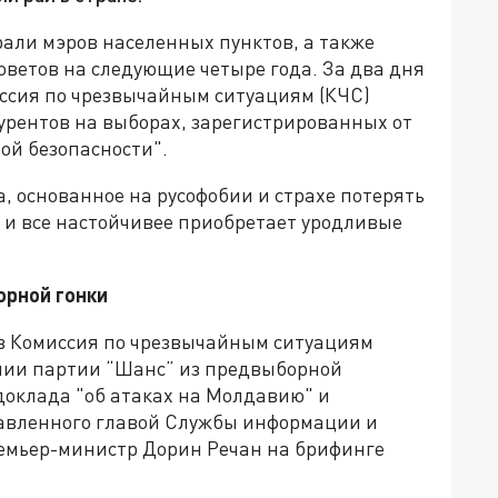
али мэров населенных пунктов, а также
советов на следующие четыре года. За два дня
ссия по чрезвычайным ситуациям (КЧС)
рентов на выборах, зарегистрированных от
ой безопасности".
 основанное на русофобии и страхе потерять
 и все настойчивее приобретает уродливые
орной гонки
в Комиссия по чрезвычайным ситуациям
нии партии “Шанс” из предвыборной
доклада "об атаках на Молдавию" и
тавленного главой Службы информации и
ремьер-министр Дорин Речан на брифинге