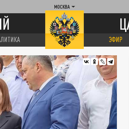
МОСКВА
ИЙ
Ц
АЛИТИКА
ЭФИР