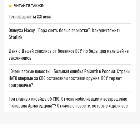
ЧИТАЙТЕ ТАКЖЕ:
Технофашисты XXI века
Оплеуха Маску. "Пора снять белые перчатки": Как уничтожить
Starlink
Даня с Дашей спаслись от боевиков ВСУ. Но беды для малышей не
закончились
"Очень плохие новости": Большая ошибка Palantir в России. Страны
НАТО впервые за СВО остановили поставки оружия. ВСУ теряют
приграничье?
Три главных инсайда об СВО. Отмена мобилизации и возвращение
"генерала Армагеддона"? Отличные новости, которые ждали все