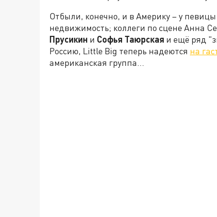
Отбыли, конечно, и в Америку – у певиц
недвижимость; коллеги по сцене Анна Сед
Прусикин
и
Софья Таюрская
и ещё ряд "з
Россию, Little Big теперь надеются
на гас
американская группа...