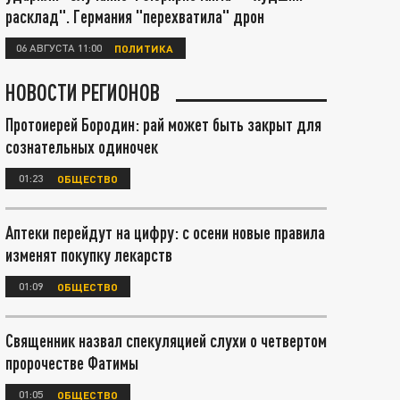
расклад". Германия "перехватила" дрон
06 АВГУСТА 11:00
ПОЛИТИКА
НОВОСТИ РЕГИОНОВ
Протоиерей Бородин: рай может быть закрыт для
сознательных одиночек
01:23
ОБЩЕСТВО
Аптеки перейдут на цифру: с осени новые правила
изменят покупку лекарств
01:09
ОБЩЕСТВО
Священник назвал спекуляцией слухи о четвертом
пророчестве Фатимы
01:05
ОБЩЕСТВО