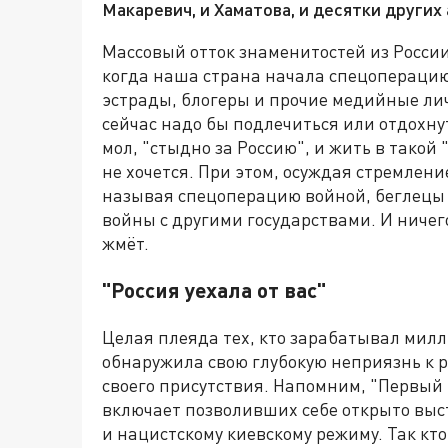
Макаревич, и Хаматова, и десятки других
Массовый отток знаменитостей из России
когда наша страна начала спецоперацию 
эстрады, блогеры и прочие медийные лич
сейчас надо бы подлечиться или отдохнут
мол, "стыдно за Россию", и жить в такой
не хочется. При этом, осуждая стремлени
называя спецоперацию войной, беглецы о
войны с другими государствами. И ничег
жмёт.
"Россия уехала от вас"
Целая плеяда тех, кто зарабатывал милл
обнаружила свою глубокую неприязнь к р
своего присутствия. Напомним, "Первый
включает позволивших себе открыто выс
и нацистскому киевскому режиму. Так кт