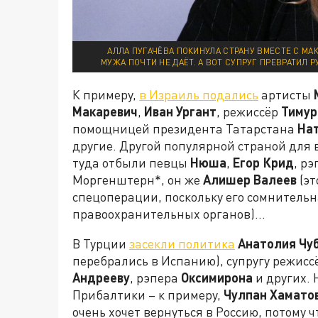
АЛЛА ПУГАЧЁВА ПОКИНУЛА СТРАНУ ВМЕСТЕ С МА
МУЖА ПОЧТИ НЕ ДАЁТ. А ВОТ СУПРУГ ПРЕВРАТИЛ 
К примеру,
в Израиль подались
артисты
Макаревич
,
Иван Ургант
, режиссёр
Тимур
помощницей президента Татарстана
На
другие. Другой популярной страной для
туда отбыли певцы
Нюша
,
Егор Крид
, р
Моргенштерн*, он же
Алишер Валеев
(эт
спецоперации, поскольку его сомнитель
правоохранительных органов)…
В Турции
засекли политика
Анатолия Чу
перебрались в Испанию), супругу режис
Андрееву
, рэпера
Оксимирона
и других. 
Прибалтики – к примеру,
Чулпан Хамато
очень хочет вернуться в Россию, потому 