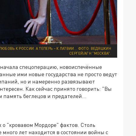
БОВЬ К РОССИИ. А ТЕПЕРЬ – К ЛАТВИИ... ФОТО: ВЕДЯШКИН
СЕРГЕЙ/АГН "МОСКВА".
я начала спецоперацию, новоиспечённые
анные ими новые государства не просто ведут
мпаний, но и намеренно развязывают
нтересен. Как сейчас принято говорить: "Вы
м память беглецов и предателей...
 о "кровавом Мордоре" фактов. Столь
 много лет находится в состоянии войны с