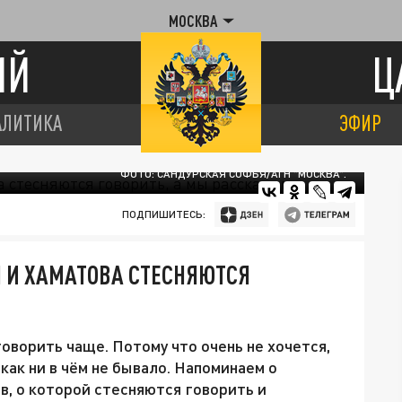
МОСКВА
ИЙ
Ц
АЛИТИКА
ЭФИР
ФОТО: САНДУРСКАЯ СОФЬЯ/АГН "МОСКВА".
ПОДПИШИТЕСЬ:
 И ХАМАТОВА СТЕСНЯЮТСЯ
оворить чаще. Потому что очень не хочется,
ак ни в чём не бывало. Напоминаем о
в, о которой стесняются говорить и