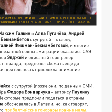
КСИМОМ ГАЛКИНЫМ И ДЕТЬМИ. КОММЕНТАРИЕВ В ОТЛИЧИЕ ОТ
РУСОФОБИЮ В КАРЬЕРУ. ФОТО: ЗЫКОВ КИРИЛЛ/АГН "МОСКВА".
Максим Галкин
и
Алла Пугачёва
,
Андрей
 Бекмамбетов
с супругой – к слову,
талией Фишман-Бекмамбетовой
, и многие
 внезапной волны эмиграции оказались ОАЭ –
эпер
Элджей
и одиозный горе-рэпер
от, правда, предпочёл сбежать ещё до
ная деятельность привлекла внимание
байса
с супругой (позже они, по данным СМИ,
сёра
Федора Бондарчука
–
актрису
Паулину
Некоторые предпочли податься в страны
ва
обосновалась в Латвии, но, как говорят,
что
прибалтийские гонорары крайне малы
.