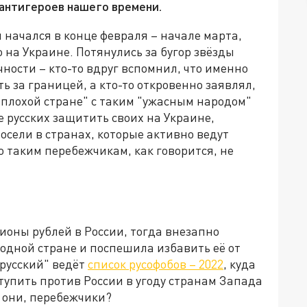
 антигероев нашего времени.
 начался в конце февраля – начале марта,
на Украине. Потянулись за бугор звёзды
ности – кто-то вдруг вспомнил, что именно
ь за границей, а кто-то откровенно заявлял,
 "плохой стране" с таким "ужасным народом"
е русских защитить своих на Украине,
сели в странах, которые активно ведут
о таким перебежчикам, как говорится, не
ионы рублей в России, тогда внезапно
одной стране и поспешила избавить её от
 русский" ведёт
список русофобов – 2022
, куда
тупить против России в угоду странам Запада
о они, перебежчики?