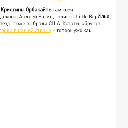
ы
Кристины Орбакайте
там своя
окова, Андрей Разин, солисты Little Big
Илья
вёзд" тоже выбрали США. Кстати, обругав
троли в нашей стране
– теперь уже как