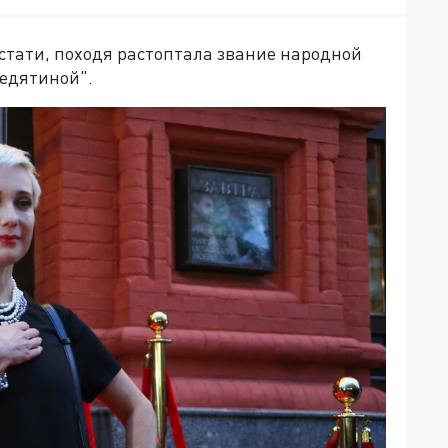
 кстати, походя растоптала звание народной
редятиной".