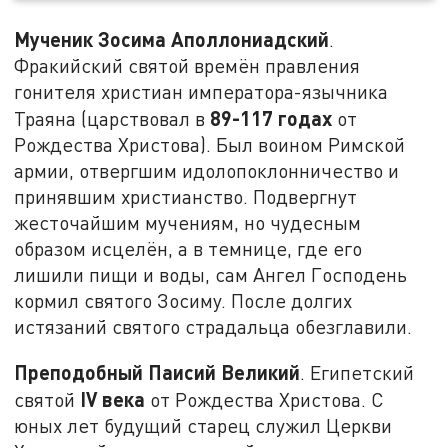
Мученик Зосима Аполлониадский
.
Фракийский святой времён правления
гонителя христиан императора-язычника
89-117 годах
Траяна (царствовал в
от
Рождества Христова). Был воином Римской
армии, отвергшим идолопоклонничество и
принявшим христианство. Подвергнут
жесточайшим мучениям, но чудесным
образом исцелён, а в темнице, где его
лишили пищи и воды, сам Ангел Господень
кормил святого Зосиму. После долгих
истязаний святого страдальца обезглавили.
Преподобный Паисий Великий
. Египетский
IV
века
святой
от Рождества Христова. С
юных лет будущий старец служил Церкви