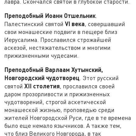
лавра. Скончался святой в глубокой старости.
Преподобный Иоанн Отшельник
.
VI
века
Палестинский святой
, совершавший
свои монашеские подвиги в пещере близ
Иерусалима. Прославился строжайшей
аскезой, нестяжательством и многими
прижизненными чудесами.
Преподобный Варлаам Хутынский,
Новгородский чудотворец
. Этот русский
XII столетия
святой
, прославился своей
даром прозорливости и прижизненных
чудотворений, строгой аскетической
монашеской жизнью, проповедью среди
жителей Новгородской Руси, где в те времена
было еще немало язычников. А также тем,
что близ Великого Новгорода, в так