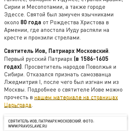
Сирии и Месопотамии, а также городе
Эдессе. Святой был замучен язычниками
80 года
около
от Рождества Христова в
Армении, где апостола Иуду распяли на
кресте и пронзили стрелами.
Святитель Иов, Патриарх Московский
.
(в
1586-1605
Первый русский Патриарх
годах)
. Просветитель народов Поволжья и
Сибири. Отказался признать самозванца
Лжедмитрия I, после чего был изгнан им из
Москвы. Подробнее о святителе Иове можно
прочесть в
нашем материале на страницах
Царьграда
.
СВЯТИТЕЛЬ ИОВ, ПАТРИАРХ МОСКОВСКИЙ. ФОТО:
WWW.PRAVOSLAVIE.RU