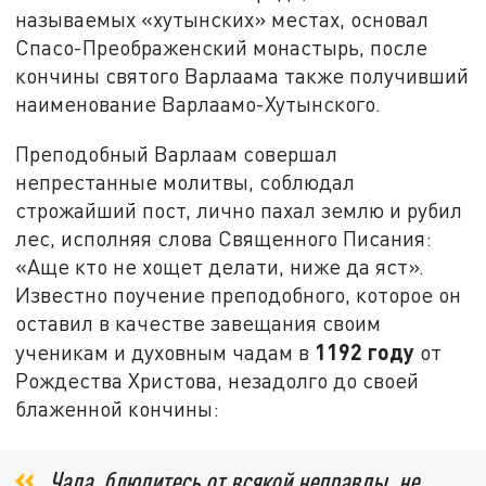
называемых «хутынских» местах, основал
Спасо-Преображенский монастырь, после
кончины святого Варлаама также получивший
наименование Варлаамо-Хутынского.
Преподобный Варлаам совершал
непрестанные молитвы, соблюдал
строжайший пост, лично пахал землю и рубил
лес, исполняя слова Священного Писания:
«Аще кто не хощет делати, ниже да яст».
Известно поучение преподобного, которое он
оставил в качестве завещания своим
1192 году
ученикам и духовным чадам в
от
Рождества Христова, незадолго до своей
блаженной кончины:
Чада, блюдитесь от всякой неправды, не