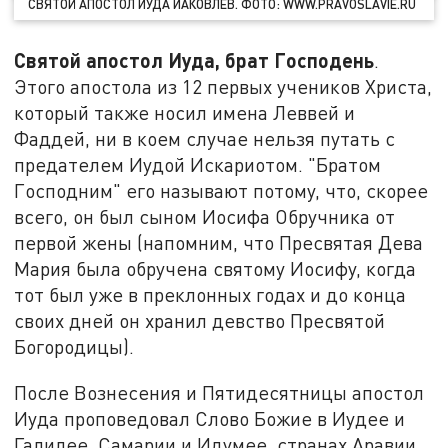
СВЯТОЙ АПОСТОЛ ИУДА ИАКОВЛЕВ. ФОТО: WWW.PRAVOSLAVIE.RU
Святой апостол Иуда, брат Господень
.
Этого апостола из 12 первых учеников Христа,
который также носил имена Леввей и
Фаддей, ни в коем случае нельзя путать с
предателем Иудой Искариотом. "Братом
Господним" его называют потому, что, скорее
всего, он был сыном Иосифа Обручника от
первой жены (напомним, что Пресвятая Дева
Мария была обручена святому Иосифу, когда
тот был уже в преклонных годах и до конца
своих дней он хранил девство Пресвятой
Богородицы).
После Вознесения и Пятидесятницы апостол
Иуда проповедовал Слово Божие в Иудее и
Галилее, Самарии и Идумее, странах Аравии,