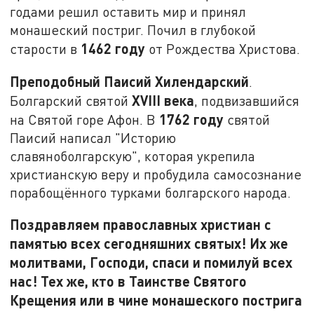
годами решил оставить мир и принял
монашеский постриг. Почил в глубокой
1462 году
старости в
от Рождества Христова.
Преподобный Паисий Хилендарский
.
XVIII
века
Болгарский святой
, подвизавшийся
1762 году
на Святой горе Афон. В
святой
Паисий написал "Историю
славяноболгарскую", которая укрепила
христианскую веру и пробудила самосознание
порабощённого турками болгарского народа.
Поздравляем православных христиан с
памятью всех сегодняшних святых! Их же
молитвами, Господи, спаси и помилуй всех
нас! Тех же, кто в Таинстве Святого
Крещения или в чине монашеского пострига