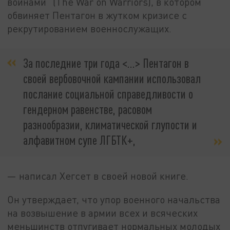
воинами" (The War on Warriors), в котором
обвиняет Пентагон в жутком кризисе с
рекрутированием военнослужащих.
За последние три года <…> Пентагон в
своей вербовочной кампании использовал
послание социальной справедливости о
гендерном равенстве, расовом
разнообразии, климатической глупости и
алфавитном супе ЛГБТК+,
— написал Хегсет в своей новой книге.
Он утверждает, что упор военного начальства
на возвышение в армии всех и всяческих
меньшинств отпугивает нормальных молодых