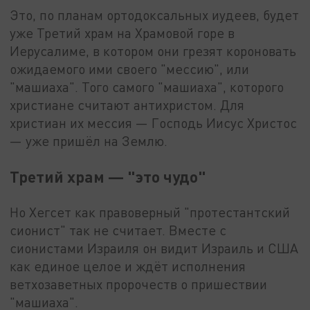
Это, по планам ортодоксальных иудеев, будет
уже Третий храм на Храмовой горе в
Иерусалиме, в котором они грезят короновать
ожидаемого ими своего "мессию", или
"машиаха". Того самого "машиаха", которого
христиане считают антихристом. Для
христиан их мессия — Господь Иисус Христос
— уже пришёл на Землю.
Третий храм — "это чудо"
Но Хегсет как правоверный "протестантский
сионист" так не считает. Вместе с
сионистами Израиля он видит Израиль и США
как единое целое и ждёт исполнения
ветхозаветных пророчеств о пришествии
"машиаха".