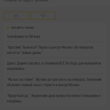
ЧИТАЙТЕ ТАКЖЕ:
Технофашисты XXI века
"Кротами" были все? Теракт в центре Москвы: На генералов
охотятся "живые дроны"
Даня с Дашей спаслись от боевиков ВСУ. Но беды для малышей не
закончились
"Мы вас заставим": Жуткие детали охоты на генерала. Зеленский
объяснил главный смысл теракта в центре Москвы
"Курортный ад": Украинский дрон превратил пляж в Геленджике в
кладбище