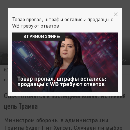
Товар пропал, штрафы остались: продавцы с
WB требуют ответов
В ПРЯМОМ ЭФИРЕ:
ТЕОРИЯ ЗАГОВОРА
КОЛЛАЖ ЦАРЬГРАДА
ИГОРЬ ПШЕНИЧНИКОВ
24 НОЯБРЯ 09:00
ПОДПИШИТЕСЬ:
США готовятся к последней войне: Истинная
цель Трампа
Министром обороны в администрации
Трампа будет Пит Хегсет. Случаен ли выбор