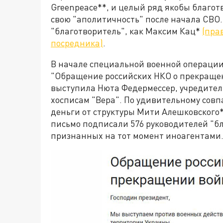
Greenpeace**, и целый ряд якобы благо
свою "аполитичность" после начала СВО
"благотворитель", как Максим Кац*
(пра
посредника)
.
В начале специальной военной операции
"Обращение российских НКО о прекращ
выступила Нюта Федермессер, учредите
хосписам "Вера". По удивительному сов
деньги от структуры Мити Алешковского
письмо подписали 576 руководителей "бл
признанных на тот момент иноагентами