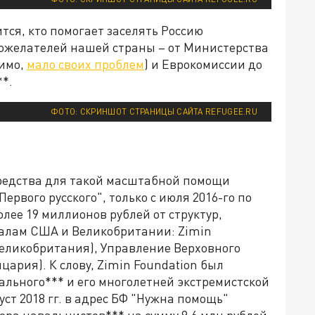
тся, кто помогает заселять Россию
ожелателей нашей страны – от Министерства
димо,
мало своих проблем
) и Еврокомиссии до
*.
ФОТО: СКРИНШОТ СТРАНИЦЫ САЙТА REFUGEE.RU
редства для такой масштабной помощи
ервого русского", только с июля 2016-го по
лее 19 миллионов рублей от структур,
алам США и Великобритании: Zimin
(Великобритания), Управление Верховного
ария). К слову, Zimin Foundation был
ального*** и его многолетней экстремистской
густ 2018 гг. в адрес БФ "Нужна помощь"
ора навальнистов*** на сумму 9,6 млн рублей.