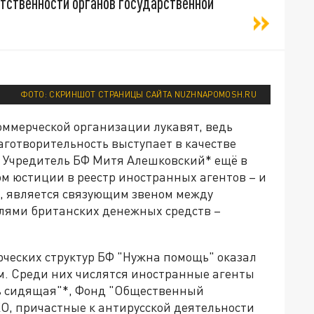
тственности органов государственной
ФОТО: СКРИНШОТ СТРАНИЦЫ САЙТА NUZHNAPOMOSH.RU
коммерческой организации лукавят, ведь
аготворительность выступает в качестве
 Учредитель БФ Митя Алешковский* ещё в
м юстиции в реестр иностранных агентов – и
а, является связующим звеном между
лями британских денежных средств –
рческих структур БФ "Нужна помощь" оказал
. Среди них числятся иностранные агенты
сь сидящая"*, Фонд "Общественный
О, причастные к антирусской деятельности