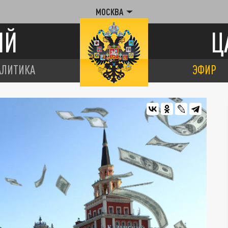
МОСКВА
ИЙ
Ц
АЛИТИКА
ЭФИР