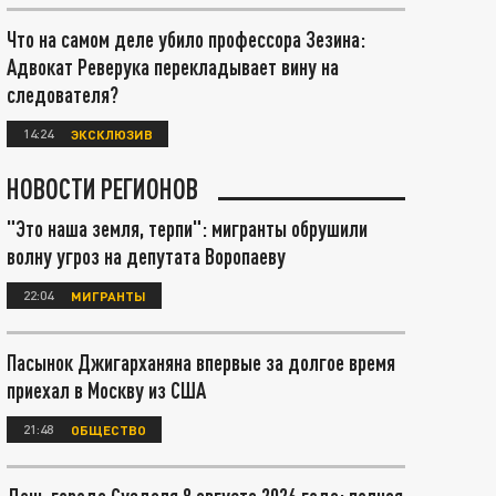
Что на самом деле убило профессора Зезина:
Адвокат Реверука перекладывает вину на
следователя?
14:24
ЭКСКЛЮЗИВ
НОВОСТИ РЕГИОНОВ
"Это наша земля, терпи": мигранты обрушили
волну угроз на депутата Воропаеву
22:04
МИГРАНТЫ
Пасынок Джигарханяна впервые за долгое время
приехал в Москву из США
21:48
ОБЩЕСТВО