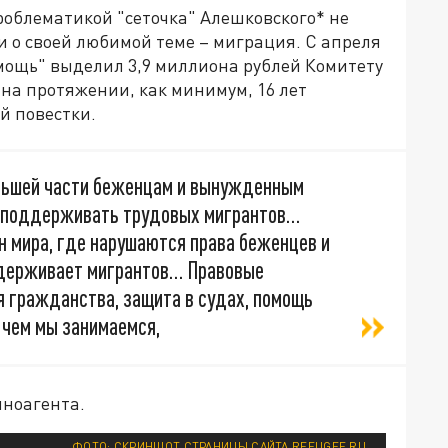
облематикой "сеточка" Алешковского* не
 о своей любимой теме – миграция. С апреля
омощь" выделил 3,9 миллиона рублей Комитету
 на протяжении, как минимум, 16 лет
 повестки.
ольшей части беженцам и вынужденным
и поддерживать трудовых мигрантов…
н мира, где нарушаются права беженцев и
ддерживает мигрантов… Правовые
я гражданства, защита в судах, помощь
 чем мы занимаемся,
иноагента.
ФОТО: СКРИНШОТ СТРАНИЦЫ САЙТА REFUGEE.RU