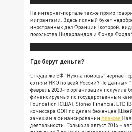
На интернет-портале также прямо говори
мигрантами. Здесь полный букет недобр
иностранных дел Франции (которой, ви
посольства Нидерландов и Фонда Форда*
Где берут деньги?
Откуда же БФ "Нужна помощь" черпает с
сотням НКО по всей России? По данным "П
февраль 2023-го организация получила бо
финансируемых по государственным кан
Foundation (США), Stonex Financial LTD 
комиссара ООН по делам беженцев (Швейц
замешан в финансировании
Алексея
Нав
деятельности. Только за август 2016 – ав
поступило 3 денежных перевода от спонс