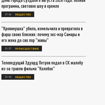
День города Суздаля 8 августа 2026 года: полная
программа, световое шоу в кремле
21:46
ОБЩЕСТВО
"Кровинушка" убила, измельчила и превратила в
фарш своих близких: почему экс-мэр Самары и
его жена до сих пор "живы"
21:37
ПРОИСШЕСТВИЯ
Телеведущий Эдуард Петров подал в СК жалобу
из-за травли фильма "Колобок"
21:33
ОБЩЕСТВО