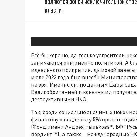
являются зоной исключительной отве
власти.
Всё бы хорошо, да только устроители не
занимаются они именно политикой. А бл
идеального прикрытия, дымовой завесы.
июле 2022 года был внесён Министерство
не зря. Именно он, по данным Царьград
Великобританией и конечными получате
деструктивными НКО.
Так, среди социально значимых некомме
финансовую поддержку 596 организациям
(Фонд имени Андрея Рылькова*, БФ "Ру
вердикт"*), а также – международные НК