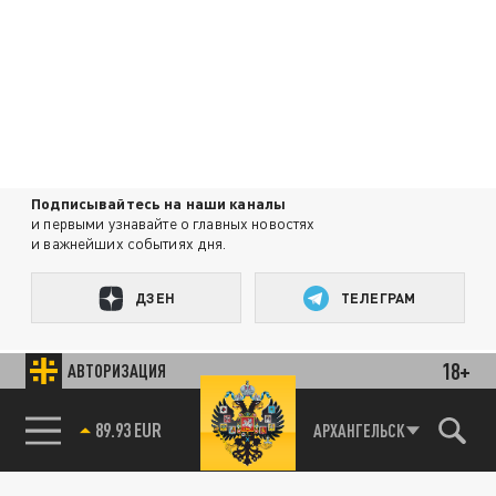
Подписывайтесь на наши каналы
и первыми узнавайте о главных новостях
и важнейших событиях дня.
ДЗЕН
ТЕЛЕГРАМ
18+
АВТОРИЗАЦИЯ
ПОДЕЛИТЬСЯ В СОЦСЕТЯХ:
89.93 EUR
АРХАНГЕЛЬСК
85.64 BRENT