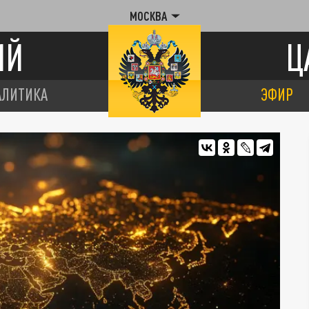
МОСКВА
ИЙ
Ц
АЛИТИКА
ЭФИР