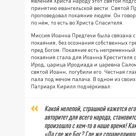
явления Христа народу этот святой подг
принятию евангельской вести. Святой П
проповедовал покаяние людям. Он говор
по нём, то есть во Христа Спасителя.
Миссия Иоанна Предтечи была связана с 
покаяния, без осознания собственных гр
пред Богом. Покаяние есть непременный
покаяния стала для Иоанна Крестителя о
Ирод, царица Иродиада и царевна Салом
святой Иоанн, погубили его. Честная г
пала под мечом палача. В одном из свои
Патриарх Кирилл подчёркивал:
Какой нелепой, страшной кажется его
авторитет для всего народа, становит
произошло с кем-то в наше время! К
«Да где же Бог? Где же справедливо