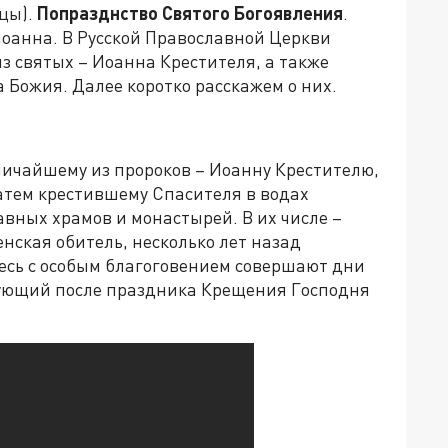
цы).
Попразднство Святого Богоявления
.
Иоанна. В Русской Православной Церкви
з святых – Иоанна Крестителя, а также
 Божия. Далее коротко расскажем о них.
личайшему из пророков – Иоанну Крестителю,
атем крестившему Спасителя в водах
вных храмов и монастырей. В их числе –
нская обитель, несколько лет назад
есь с особым благоговением совершают дни
едующий после праздника Крещения Господня