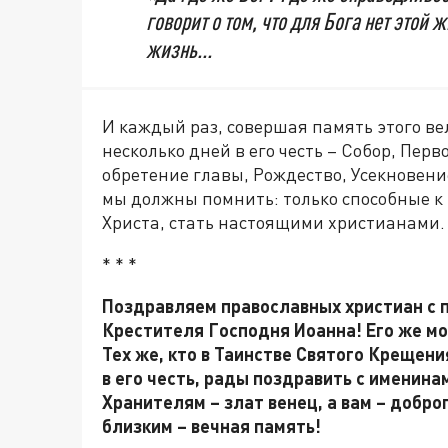
говорит о том, что для Бога нет этой 
жизнь...
И каждый раз, совершая память этого ве
несколько дней в его честь – Собор, Перв
обретение главы, Рождество, Усекновени
мы должны помнить: только способные к 
Христа, стать настоящими христианами.
* * *
Поздравляем православных христиан с п
Крестителя Господня Иоанна! Его же мол
Тех же, кто в Таинстве Святого Крещен
в его честь, рады поздравить с именина
Хранителям – злат венец, а вам – добро
близким – вечная память!