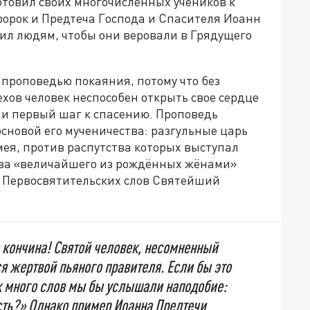
отовил своих многочисленных учеников к
ророк и Предтеча Господа и Спасителя Иоанн
ил людям, чтобы они веровали в Грядущего
проповедью покаяния, потому что без
ехов человек неспособен открыть свое сердце
 и первый шаг к спасению. Проповедь
сновой его мученичества: разгульные царь
ея, против распутства которых выступал
лава «величайшего из рождённых жёнами»
х Первосвятительских слов Святейший
 кончина! Святой человек, несомненный
ся жертвой пьяного правителя. Если бы это
ак много слов мы бы услышали наподобие:
сть?» Однако пример Иоанна Предтечи