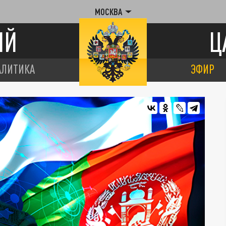
МОСКВА
ИЙ
Ц
АЛИТИКА
ЭФИР