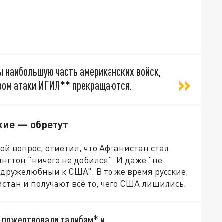
ы наибольшую часть американских войск,
азом атаки ИГИЛ** прекращаются.
кие — обретут
ой вопрос, отметил, что Афганистан стал
гтон "ничего не добился". И даже "не
 дружелюбным к США". В то же время русские,
истан и получают всё то, чего США лишились.
о пожертвовали талибам* и