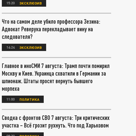
15:20
ЭКСКЛЮЗИВ
Что на самом деле убило профессора Зезина:
Адвокат Реверука перекладывает вину на
следователя?
14:24
ЭКСКЛЮЗИВ
Главное в иноСМИ 7 августа: Трамп почти помирил
Москву и Киев. Украинца схватили в Германии за
шпионаж. Штаты просят вернуть бывшего
морпеха
11:00
ПОЛИТИКА
Сводка с фронтов СВО 7 августа: Три критических
участка – Всё грозит рухнуть. Что под Харьковом
08:30
ПОЛИТИКА