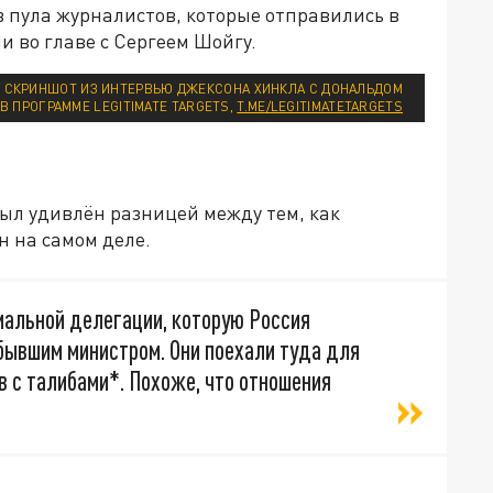
в пула журналистов, которые отправились в
и во главе с Сергеем Шойгу.
// СКРИНШОТ ИЗ ИНТЕРВЬЮ ДЖЕКСОНА ХИНКЛА С ДОНАЛЬДОМ
В ПРОГРАММЕ LEGITIMATE TARGETS,
T.ME/LEGITIMATETARGETS
был удивлён разницей между тем, как
н на самом деле.
иальной делегации, которую Россия
 бывшим министром. Они поехали туда для
 с талибами*. Похоже, что отношения