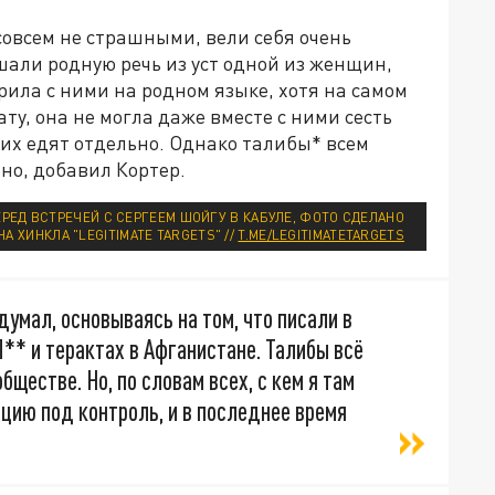
совсем не страшными, вели себя очень
али родную речь из уст одной из женщин,
рила с ними на родном языке, хотя на самом
ату, она не могла даже вместе с ними сесть
их едят отдельно. Однако талибы* всем
но, добавил Кортер.
РЕД ВСТРЕЧЕЙ С СЕРГЕЕМ ШОЙГУ В КАБУЛЕ, ФОТО СДЕЛАНО
 ХИНКЛА "LEGITIMATE TARGETS" //
T.ME/LEGITIMATETARGETS
 думал, основываясь на том, что писали в
* и терактах в Афганистане. Талибы всё
ществе. Но, по словам всех, с кем я там
ацию под контроль, и в последнее время