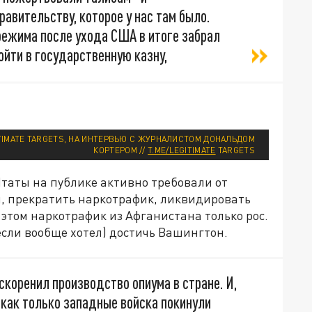
авительству, которое у нас там было.
режима после ухода США в итоге забрал
йти в государственную казну,
IMATE TARGETS, НА ИНТЕРВЬЮ С ЖУРНАЛИСТОМ ДОНАЛЬДОМ
КОРТЕРОМ //
T.ME/LEGITIMATE
TARGETS
Штаты на публике активно требовали от
, прекратить наркотрафик, ликвидировать
этом наркотрафик из Афганистана только рос.
(если вообще хотел) достичь Вашингтон.
коренил производство опиума в стране. И,
о как только западные войска покинули