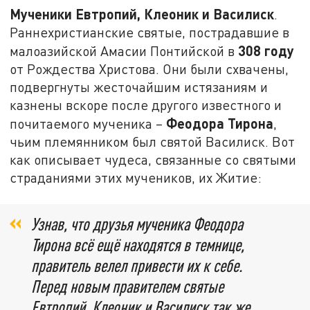
Мученики Евтропий, Клеоник и Василиск
.
Раннехристианские святые, пострадавшие в
308 году
малоазийской Амасии Понтийской в
от Рождества Христова. Они были схвачены,
подвергнуты жесточайшим истязаниям и
казнены вскоре после другого известного и
Феодора Тирона
почитаемого мученика –
,
чьим племянником был святой Василиск. Вот
как описывает чудеса, связанные со святыми
страданиями этих мучеников, их Житие:
Узнав, что друзья мученика Феодора
Тирона всё ещё находятся в темнице,
правитель велел привести их к себе.
Перед новым правителем святые
Евтропий, Клеоник и Василиск так же