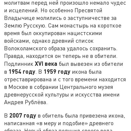
молитвам перед ней произошло немало чудес
и исцелений. Но особенно Пресвятой
Владычице молились о заступничестве за
Землю Русскую. Сам монастырь на короткое
время был оккупирован нацистскими
войсками, однако древний список
Волоколамского образа удалось сохранить.
Правда, находится он теперь не в обители.
XVI века
Подлинник
был вывезен из обители
1954 году
1959 году
в
. В
икона была
отреставрирована и с того времени находится
в Москве в собрании Центрального музея
древнерусской культуры и искусства имени
Андрея Рублёва.
2007 году
В
в обитель была привезена икона,
написанная «в меру и подобие» древнего
образа. Новый образ получил своего рода