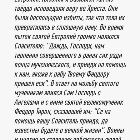
твёрдо исповедали веру во Христа. Они
были беспощадно избиты, так что тела их
превратились в сплошную рану. Во время
пыток святой Евтропий громко молился
Спасителю: "Даждь, Господи, нам
терпения совершенного в ранах сих ради
венца мученического, и прииди на помощь
к нам, якоже к рабу Твоему Феодору
пришел еси". В ответ на мольбу святого
мученикам явился Сам Господь с
Ангелами и с ними святой великомученик
Феодор Тирон, сказавший им: "Се на
помощь вашу Спаситель прииде, да
известны будете о вечной жизни". Воины
и многие из стоявших поблизости людей