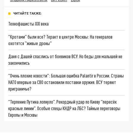
ЧИТАЙТЕ ТАКЖЕ:
Технофашисты XXI века
"Кротами" были все? Теракт в центре Москвы: На генералов
охотятся "живые дроны"
Даня с Дашей спаслись от боевиков ВСУ. Но беды для малышей не
закончились
"Очень плохие новости": Большая ошибка Palantir в России. Страны
НАТО впервые за СВО остановили поставки оружия. ВСУ теряют
приграничье?
"Терпение Путина лопнуло". Рекордный удар по Киеву "пересёк
красные линии". Особые спецы КНДР на ЛБС? Тайные переговоры
Европы и Москвы