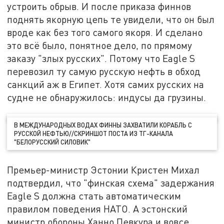
устроить обрыв. И после приказа финнов
поднять якорную цепь те увидели, что он был
вроде как без того самого якоря. И сделано
это всё было, понятное дело, по прямому
заказу "злых русских". Потому что Eagle S
перевозил ту самую русскую нефть в обход
санкций аж в Египет. Хотя самих русских на
судне не обнаружилось: индусы да грузины.
В МЕЖДУНАРОДНЫХ ВОДАХ ФИННЫ ЗАХВАТИЛИ КОРАБЛЬ С
РУССКОЙ НЕФТЬЮ//СКРИНШОТ ПОСТА ИЗ ТГ-КАНАЛА
"БЕЛОРУССКИЙ СИЛОВИК"
Премьер-министр Эстонии Кристен Михал
подтвердил, что "финская схема" задержания
Eagle S должна стать автоматическим
правилом поведения НАТО. А эстонский
министр обороны Ханно Певкура и вовсе