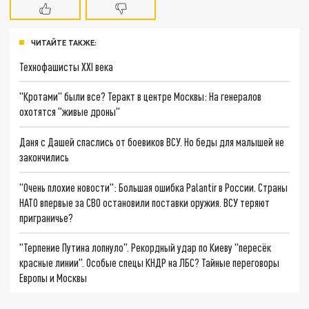
ЧИТАЙТЕ ТАКЖЕ:
Технофашисты XXI века
"Кротами" были все? Теракт в центре Москвы: На генералов
охотятся "живые дроны"
Даня с Дашей спаслись от боевиков ВСУ. Но беды для малышей не
закончились
"Очень плохие новости": Большая ошибка Palantir в России. Страны
НАТО впервые за СВО остановили поставки оружия. ВСУ теряют
приграничье?
"Терпение Путина лопнуло". Рекордный удар по Киеву "пересёк
красные линии". Особые спецы КНДР на ЛБС? Тайные переговоры
Европы и Москвы