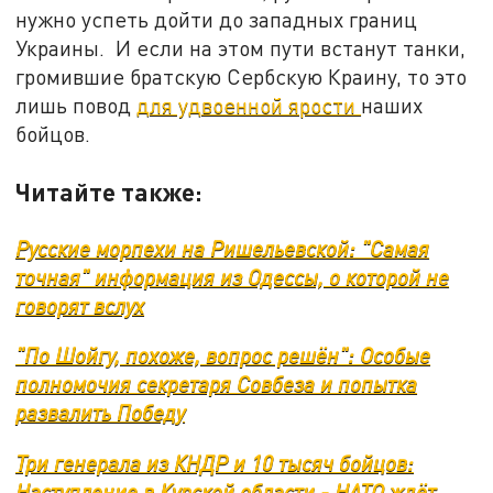
нужно успеть дойти до западных границ
Украины. И если на этом пути встанут танки,
громившие братскую Сербскую Краину, то это
лишь повод
для удвоенной ярости
наших
бойцов.
Читайте также:
Русские морпехи на Ришельевской: "Самая
точная" информация из Одессы, о которой не
говорят вслух
"По Шойгу, похоже, вопрос решён": Особые
полномочия секретаря Совбеза и попытка
развалить Победу
Три генерала из КНДР и 10 тысяч бойцов:
Наступление в Курской области - НАТО ждёт