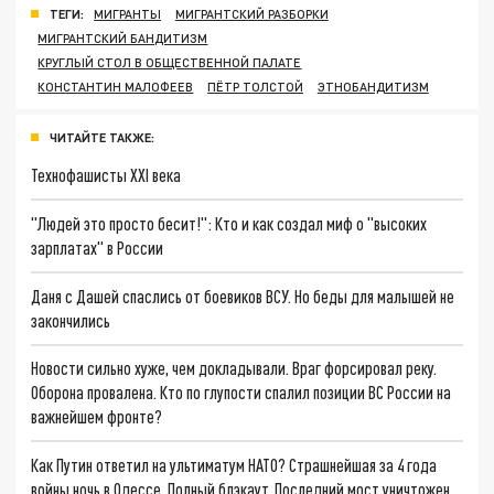
ТЕГИ:
МИГРАНТЫ
МИГРАНТСКИЙ РАЗБОРКИ
МИГРАНТСКИЙ БАНДИТИЗМ
КРУГЛЫЙ СТОЛ В ОБЩЕСТВЕННОЙ ПАЛАТЕ
КОНСТАНТИН МАЛОФЕЕВ
ПЁТР ТОЛСТОЙ
ЭТНОБАНДИТИЗМ
ЧИТАЙТЕ ТАКЖЕ:
Технофашисты XXI века
"Людей это просто бесит!": Кто и как создал миф о "высоких
зарплатах" в России
Даня с Дашей спаслись от боевиков ВСУ. Но беды для малышей не
закончились
Новости сильно хуже, чем докладывали. Враг форсировал реку.
Оборона провалена. Кто по глупости спалил позиции ВС России на
важнейшем фронте?
Как Путин ответил на ультиматум НАТО? Страшнейшая за 4 года
войны ночь в Одессе. Полный блэкаут. Последний мост уничтожен