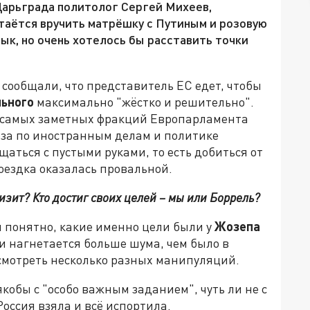
Царьграда политолог Сергей Михеев,
таётся вручить матрёшку с Путиным и розовую
ык, но очень хотелось бы расставить точки
сообщали, что представитель ЕС едет, чтобы
льного
максимально "жёстко и решительно".
з самых заметных фракций Европарламента
за по иностранным делам и политике
щаться с пустыми руками, то есть добиться от
поездка оказалась провальной.
изит? Кто достиг своих целей – мы или Боррель?
ем понятно, какие именно цели были у
Жозепа
и нагнетается больше шума, чем было в
усмотреть несколько разных манипуляций.
якобы с "особо важным заданием", чуть ли не с
Россия взяла и всё испортила.