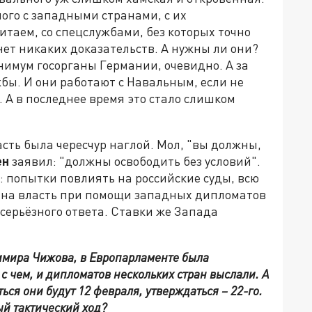
ого с западными странами, с их
итаем, со спецслужбами, без которых точно
 нет никаких доказательств. А нужны ли они?
инимум госорганы Германии, очевидно. А за
жбы. И они работают с Навальным, если не
. А в последнее время это стало слишком
асть была чересчур наглой. Мол, "вы должны,
ен
заявил: "должны освободить без условий".
: попытки повлиять на российские суды, всю
, на власть при помощи западных дипломатов
 серьёзного ответа. Ставки же Запада
имира Чижова, в Европарламенте была
с чем, и дипломатов нескольких стран выслали. А
ься они будут 12 февраля, утверждаться – 22-го.
ый тактический ход?