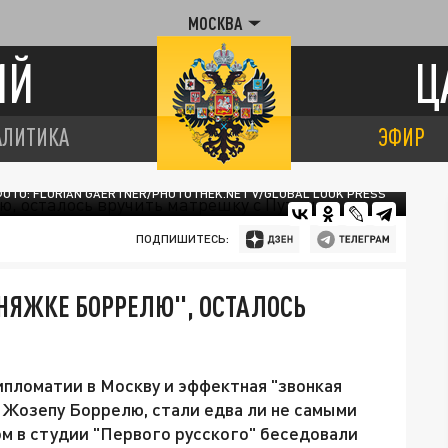
МОСКВА
ИЙ
Ц
АЛИТИКА
ЭФИР
ОТО: FLORIAN GAERTNER/PHOTOTHEK.NET V/GLOBAL LOOK PRESS
ПОДПИШИТЕСЬ:
НЯЖКЕ БОРРЕЛЮ", ОСТАЛОСЬ
пломатии в Москву и эффектная "звонкая
 Жозепу Боррелю, стали едва ли не самыми
м в студии "Первого русского" беседовали