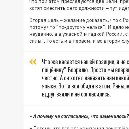
что при этом преследуются две цели: пре
хотят сместить с его должности
–
тут идё
Вторая цель – желание доказать, что с Р
потому что "по-другому нельзя". И дело
неудачно, а в ужасной и гадкой России, 
силы". То есть и в первом, и во втором с
Что же касается нашей позиции, я не
пощёчину" Боррелю. Просто мы вперв
честно. А он хотел навязать нам како
языке. Вот и вся обида в этом. Раньше
вдруг взяли и не согласились.
– А почему не согласились, что изменилось?
–
Потому, что вся эта кампания вокруг Н