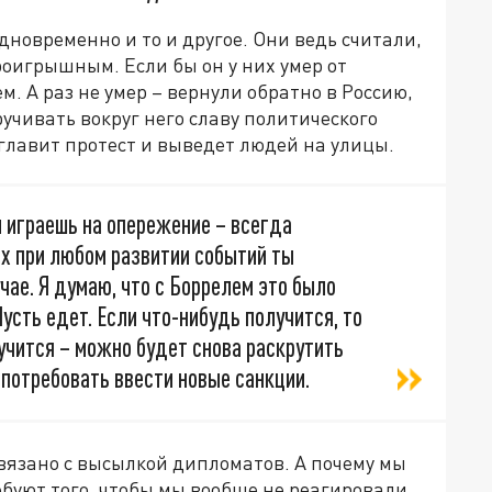
дновременно и то и другое. Они ведь считали,
оигрышным. Если бы он у них умер от
м. А раз не умер – вернули обратно в Россию,
ручивать вокруг него славу политического
зглавит протест и выведет людей на улицы.
ы играешь на опережение – всегда
х при любом развитии событий ты
чае. Я думаю, что с Боррелем это было
усть едет. Если что-нибудь получится, то
лучится – можно будет снова раскрутить
 потребовать ввести новые санкции.
связано с высылкой дипломатов. А почему мы
буют того, чтобы мы вообще не реагировали