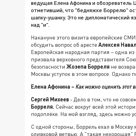
ведущая Елена Афонина и обозреватель 
отметивший, что "бедняжке Боррелю" ос
шапку-ушанку. Это не дипломатический яз
над "и".
Накануне этого визита европейские СМИ 
обсудить вопрос об аресте
Алексея Нава
Европейская народная партия – одна и
призвала верховного представителя Сою
безопасности
Жозепа Борреля
не возвра
Москвы уступок в этом вопросе. Однако 
Елена Афонина –
Как можно оценить этот в
Сергей Михеев
- Дело в том, что не совс
Борреля.
Сейчас вокруг всей этой истори
подоплёке. На мой взгляд, здесь можно 
С одной стороны, Боррель ехал в Москву 
оливковой ветвью. А "такая нехорошая" 