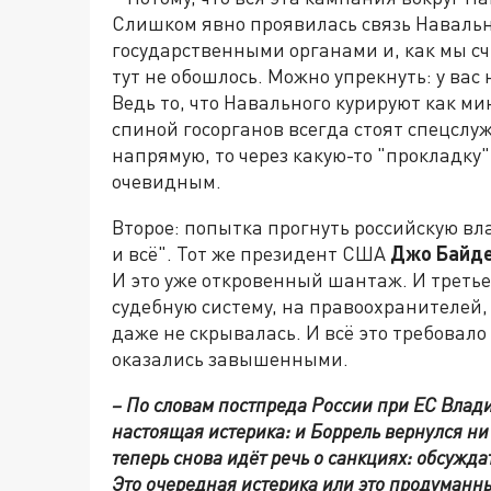
Слишком явно проявилась связь Навальн
государственными органами и, как мы сч
тут не обошлось. Можно упрекнуть: у вас
Ведь то, что Навального курируют как м
спиной госорганов всегда стоят спецслу
напрямую, то через какую-то "прокладку"
очевидным.
Второе: попытка прогнуть российскую вл
и всё". Тот же президент США
Джо Байд
И это уже откровенный шантаж. И третье
судебную систему, на правоохранителей
даже не скрывалась. И всё это требовало
оказались завышенными.
– По словам постпреда России при ЕС Влад
настоящая истерика: и Боррель вернулся ни 
теперь снова идёт речь о санкциях: обсуждат
Это очередная истерика или это продуманн