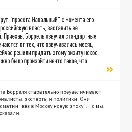
округ "проекта Навальный" с момента его
российскую власть, заставить её
й. Приехав, Боррель озвучил стандартные
ичаются от тех, что озвучивались месяц
сейчас решили придать этому визиту некое
жно было произойти нечто такое, что
зита Борреля старательно преувеличивают
налисты, эксперты и политики. Они
оматии "вёз в Москву новую эпоху". Но мы,
сказали.