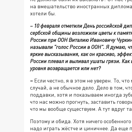
на вмешательство иностранных дипломат
хотели бы.
– 10 февраля отметили День российской ди
сербской общины возложили цветы к памят
России при ООН Виталию Ивановичу Чуркину,
называли "голос России в ООН". Я думаю, ч
яркие высказывания, как он красиво, эффект
России плевал и выливал ушаты грязи. Как 
уровня возвращается или нет?
–
Если честно, я в этом не уверен. То, чт
случай, а не обычное дело. Дело в том, ч
поддавки, хотя и показываем иногда зубы
что нас можно прогнуть, заставить говори
что мы вообще существуем. А тут вдруг та
Поэтому и обида. Хотя ничего особенного
надо играть жёстче и циничнее. Да еще