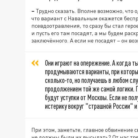
–
Трудно сказать. Вполне возможно, что о
что вариант с Навальным окажется беспр
псевдоотравления, то сразу бы стал герое
и пусть его там посадят, а мы будем раск
заключённого. А если не посадят – он во
Они играют на опережение. А когда т
продумываются варианты, при которы
сколько-то, но получаешь в любом слу
продолжением той же самой логики. П
будут уступки от Москвы. Если не по
истерику вокруг "страшной России" и
При этом, заметьте, главное обвинение 
не должны были их высылать? От нас тре