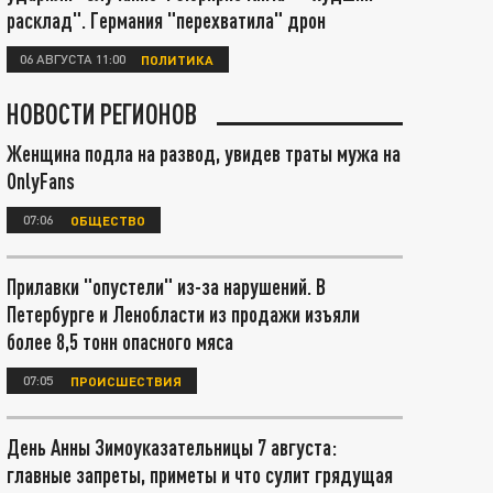
расклад". Германия "перехватила" дрон
06 АВГУСТА 11:00
ПОЛИТИКА
НОВОСТИ РЕГИОНОВ
Женщина подла на развод, увидев траты мужа на
OnlyFans
07:06
ОБЩЕСТВО
Прилавки "опустели" из-за нарушений. В
Петербурге и Ленобласти из продажи изъяли
более 8,5 тонн опасного мяса
07:05
ПРОИСШЕСТВИЯ
День Анны Зимоуказательницы 7 августа:
главные запреты, приметы и что сулит грядущая