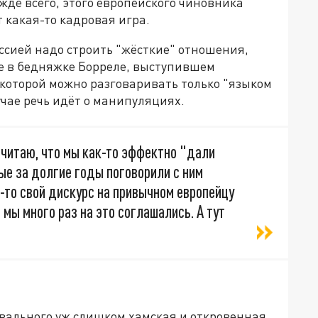
жде всего, этого европейского чиновника
т какая-то кадровая игра.
оссией надо строить "жёсткие" отношения,
 не в бедняжке Борреле, выступившем
с которой можно разговаривать только "языком
лучае речь идёт о манипуляциях.
 считаю, что мы как-то эффектно "дали
ые за долгие годы поговорили с ним
й-то свой дискурс на привычном европейцу
 мы много раз на это соглашались. А тут
авального уж слишком хамская и откровенная.