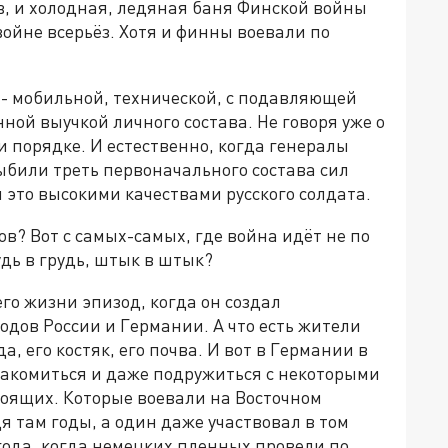
, и холодная, ледяная баня Финской войны
войне всерьёз. Хотя и финны воевали по
 - мобильной, технической, с подавляющей
нной выучкой личного состава. Не говоря уже о
 порядке. И естественно, когда генералы
выбили треть первоначального состава сил
 это высокими качествами русского солдата.
ов? Вот с самых-самых, где война идёт не по
удь в грудь, штык в штык?
его жизни эпизод, когда он создал
дов России и Германии. А что есть жители
, его костяк, его почва. И вот в Германии в
знакомиться и даже подружиться с некоторыми
тоящих. Которые воевали на Восточном
я там годы, а один даже участвовал в том
года, когда немецких пленных провели по