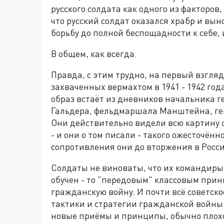
русского солдата как одного из факторов
что русский солдат оказался храбр и вын
борьбу до полной беспощадности к себе,
В общем, как всегда.
Правда, с этим трудно, на первый взгля
захваченных вермахтом в 1941 - 1942 года
образ встаёт из дневников начальника г
Гальдера, фельдмаршала Манштейна, ген
Они действительно видели всю картину с
- и они о том писали - такого ожесточённ
сопротивления они до вторжения в Росси
Солдаты не виноваты, что их командиры 
обучен - то "передовым" классовым при
гражданскую войну. И почти всё советско
тактики и стратегии гражданской войны.
новые приёмы и принципы, обычно плохо