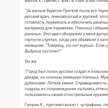
Вилли Х., связист, взят в плен в Восточно
"За южным берегом Прегеля после его пере
русский врач, темноволосый и хрупкий, кот
готовность перевязать и обеспечить раненых
материала для перевязки. Пленные собрали
раненых. Этот врач обнаружил у меня выпукл
глупости спрятал, когда уже объявили о кап
немецком: "Товарищ, это нет хорошо. Если у
Выброси пистолет!"
Он же:
"Город был полон русских солдат и польских
дикари, на колонны немецких пленных. Му
дубинками. Летели камни. Справедливости р
солдаты из сопровождения пытались оттесн
пользовались своим огнестрельным оружие
Генрих Х., противотанкист, штрафник, п