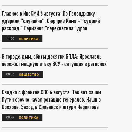
Главное в ИноСМИ 6 августа: По Геленджику
ударили "случайно". Сюрприз Кима – "худший
расклад". Германия "перехватила" дрон
11:00
ПОЛИТИКА
В городе дым, сбиты десятки БПЛА: Ярославль
пережил мощную атаку ВСУ - ситуация в регионах
08:56
ОБЩЕСТВО
Сводка с фронтов СВО 6 августа: Так вот зачем
Путин срочно начал ротацию генералов. Наши в
Орехове. Заход в Славянск и штурм Чернигова
08:47
ПОЛИТИКА