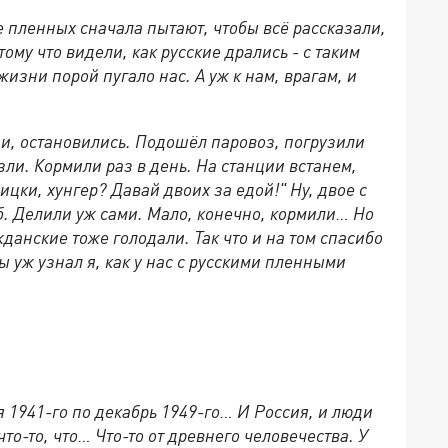
е пленных сначала пытают, чтобы всё рассказали,
тому что видели, как русские дрались - с таким
жизни порой пугало нас. А уж к нам, врагам, и
ии, остановились. Подошёл паровоз, погрузили
зли. Кормили раз в день. На станции встанем,
ицки, хунгер? Давай двоих за едой!" Ну, двое с
б. Делили уж сами. Мало, конечно, кормили… Но
жданские тоже голодали. Так что и на том спасибо
ы уж узнал я, как у нас с русскими пленными
ня 1941-го по декабрь 1949-го… И Россия, и люди
что-то, что… Что-то от древнего человечества. У