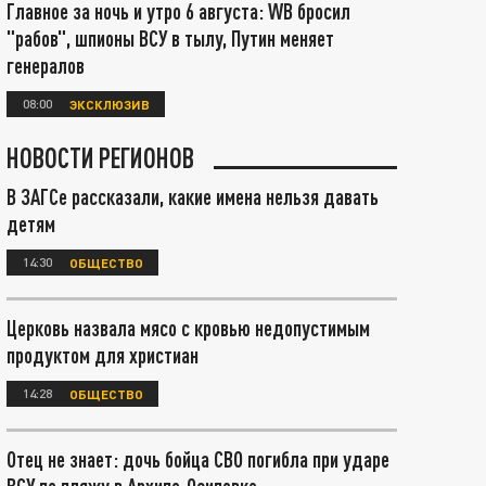
Главное за ночь и утро 6 августа: WB бросил
"рабов", шпионы ВСУ в тылу, Путин меняет
генералов
08:00
ЭКСКЛЮЗИВ
НОВОСТИ РЕГИОНОВ
В ЗАГСе рассказали, какие имена нельзя давать
детям
14:30
ОБЩЕСТВО
Церковь назвала мясо с кровью недопустимым
продуктом для христиан
14:28
ОБЩЕСТВО
Отец не знает: дочь бойца СВО погибла при ударе