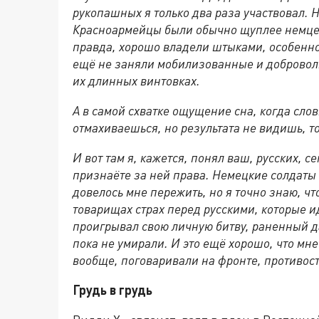
рукопашных я только два раза участвовал. 
Красноармейцы были обычно щуплее немцев
правда, хорошо владели штыками, особенно
ещё не заняли мобилизованные и добровол
их длинных винтовках.
А в самой схватке ощущение сна, когда слов
отмахиваешься, но результата не видишь, т
И вот там я, кажется, понял ваш, русских, се
признаёте за ней права. Немецкие солдаты
довелось мне пережить, но я точно знаю, что
товарищах страх перед русскими, которые ид
проигрывал свою личную битву, раненный д
пока не умирали. И это ещё хорошо, что мне
вообще, поговаривали на фронте, противос
Грудь в грудь