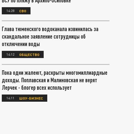
ВСУ по пляжу в Архипо-Осиповке
14:28
СВО
Глава тюменского водоканала извинилась за
скандальное заявление сотрудницы об
отключении воды
14:12
ОБЩЕСТВО
Пока одни жалеют, раскрыты многомиллиардные
доходы. Поплавская и Малиновская не верят
Лерчек - блогер всех использует
14:11
ШОУ-БИЗНЕС