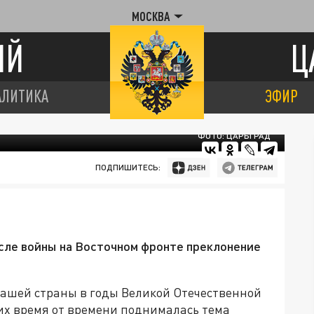
МОСКВА
ИЙ
Ц
АЛИТИКА
ЭФИР
ФОТО: ЦАРЬГРАД
ПОДПИШИТЕСЬ:
"
сле войны на Восточном фронте преклонение
ашей страны в годы Великой Отечественной
них время от времени поднималась тема