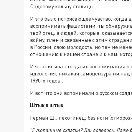
Садовому кольцу столицы.
И это было потрясающее чувство, когда вд
воспринимать фашистами, ты обнаружива
твой отец, а людей, которые, оказывает
войну, плен и связанные с этим страдан
в России, свою молодость, но тем не мен
отношению к нашей стране и к нам, котор
И я записывал тогда их воспоминания о 
идеология, никакая самоцензура ни над 
1990-х годов…
И вот что они вспоминали о русском солд
Штык в штык
Герман Ш., пехотинец, без ноги (отморози
"Рукопашные схватки? Да, довелось. Даже б