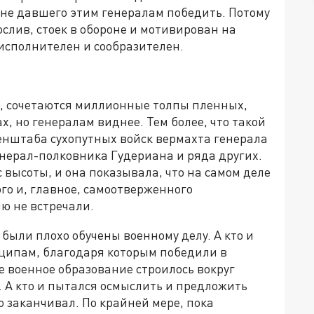
, не давшего этим генералам победить. Потому
ослив, стоек в обороне и мотивирован на
 исполнителен и сообразителен.
д, сочетаются миллионные толпы пленных,
х, но генералам виднее. Тем более, что такой
енштаба сухопутных войск вермахта генерала
ерал-полковника Гудериана и ряда других.
 высоты, и она показывала, что на самом деле
ого и, главное, самоотверженного
ю не встречали.
были плохо обучены военному делу. А кто и
нципам, благодаря которым победили в
е военное образование строилось вокруг
 А кто и пытался осмыслить и предложить
 заканчивал. По крайней мере, пока