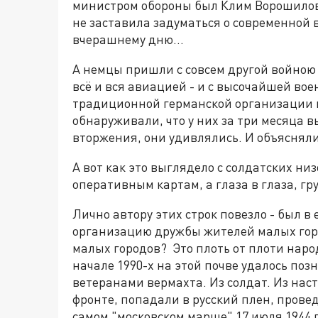
министром обороны был Клим Ворошилов
не заставила задуматься о современной 
вчерашнему дню…
А немцы пришли с совсем другой войною
всё и вся авиацией - и с высочайшей вое
традиционной германской организации и
обнаруживали, что у них за три месяца 
вторжения, они удивлялись. И объясняли
А вот как это выглядело с солдатских низ
оперативным картам, а глаза в глаза, гр
Лично автору этих строк повезло - был в 
организацию дружбы жителей малых горо
малых городов? Это плоть от плоти народа
начале 1990-х на этой почве удалось по
ветеранами вермахта. Из солдат. Из нас
фронте, попадали в русский плен, провед
самом "московском марше" 17 июля 1944 