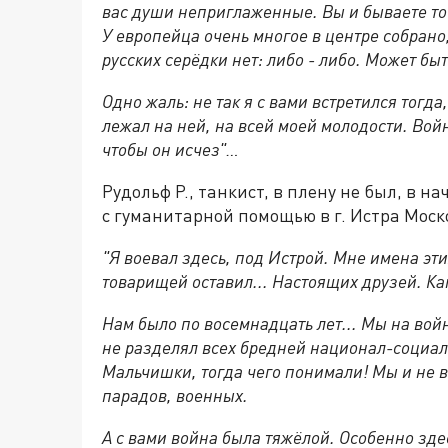
вас души неприглаженные. Вы и бываете то
У европейца очень многое в центре собрано
русских серёдки нет: либо - либо. Может быт
Одно жаль: не так я с вами встретился тогд
лежал на ней, на всей моей молодости. Войн
чтобы он исчез"…
Рудольф Р., танкист, в плену не был, в н
с гуманитарной помощью в г. Истра Моск
"Я воевал здесь, под Истрой. Мне имена эти
товарищей оставил... Настоящих друзей. Ка
Нам было по восемнадцать лет... Мы на вой
не разделял всех бредней национал-социали
Мальчишки, тогда чего понимали! Мы и не ви
парадов, военных.
А с вами война была тяжёлой. Особенно зде