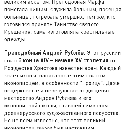
великим аскетом. Преподобная Марфа
помогала нищим, служила больным, посещая
больницы, погребала умерших, тем же, кто
готовился принять Таинство святого
Крещения, сама изготовляла крестильные
одежды.
Преподобный Андрей Рублёв
. Этот русский
конца
XIV
– начала
XV
столетия
святой
от
Рождества Христова известен всем. Каждый
знает иконы, написанные этим святым
иконописцем, в особенности "Троицу". Даже
нецерковные и неверующие люди ценят
мастерство Андрея Рублёва и его
иконописной школы, ставшей символом
древнерусского художественного искусства.
Но не всем известно, что этот великий
иконописец также был настоящим