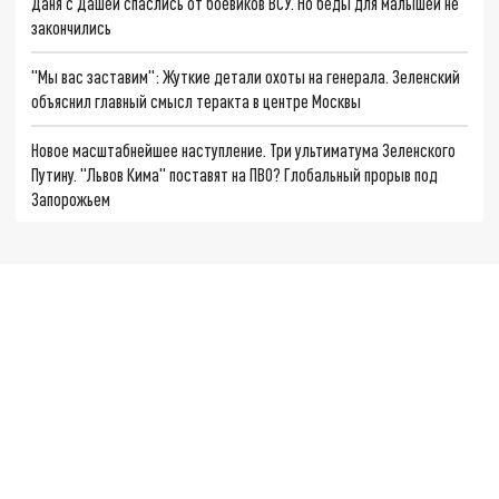
Даня с Дашей спаслись от боевиков ВСУ. Но беды для малышей не
закончились
"Мы вас заставим": Жуткие детали охоты на генерала. Зеленский
объяснил главный смысл теракта в центре Москвы
Новое масштабнейшее наступление. Три ультиматума Зеленского
Путину. "Львов Кима" поставят на ПВО? Глобальный прорыв под
Запорожьем