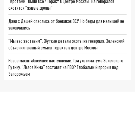
"Кротами" были все? Теракт в центре Москвы: На генералов
охотятся "живые дроны"
Даня с Дашей спаслись от боевиков ВСУ. Но беды для малышей не
закончились
"Мы вас заставим": Жуткие детали охоты на генерала. Зеленский
объяснил главный смысл теракта в центре Москвы
Новое масштабнейшее наступление. Три ультиматума Зеленского
Путину. "Львов Кима" поставят на ПВО? Глобальный прорыв под
Запорожьем