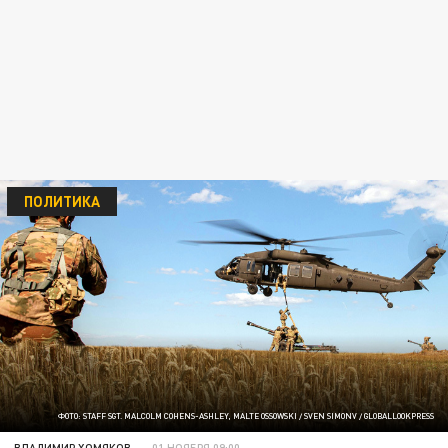
ПОЛИТИКА
ФОТО: STAFF SGT. MALCOLM COHENS-ASHLEY, MALTE OSSOWSKI / SVEN SIMONV / GLOBALLOOKPRESS
ВЛАДИМИР ХОМЯКОВ
01 НОЯБРЯ 09:00