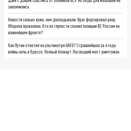
Даня с Дашей спаслись от боевиков ВСУ. Но беды для малышей не
закончились
Новости сильно хуже, чем докладывали. Враг форсировал реку.
Оборона провалена. Кто по глупости спалил позиции ВС России на
важнейшем фронте?
Как Путин ответил на ультиматум НАТО? Страшнейшая за 4 года
войны ночь в Одессе. Полный блэкаут. Последний мост уничтожен