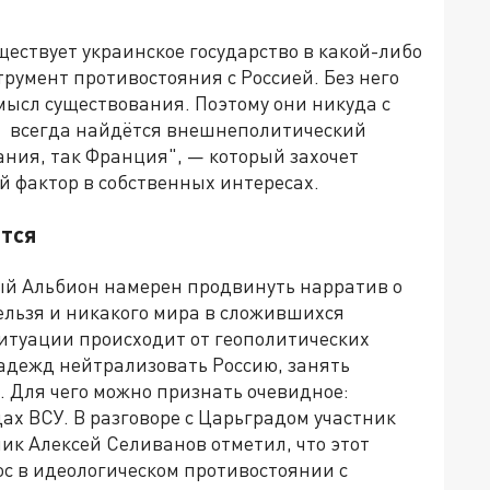
ществует украинское государство в какой-либо
трумент противостояния с Россией. Без него
мысл существования. Поэтому они никуда с
ом всегда найдётся внешнеполитический
ания, так Франция", — который захочет
й фактор в собственных интересах.
ятся
ный Альбион намерен продвинуть нарратив о
нельзя и никакого мира в сложившихся
ситуации происходит от геополитических
надежд нейтрализовать Россию, занять
. Для чего можно признать очевидное:
х ВСУ. В разговоре с Царьградом участник
ик Алексей Селиванов отметил, что этот
юс в идеологическом противостоянии с