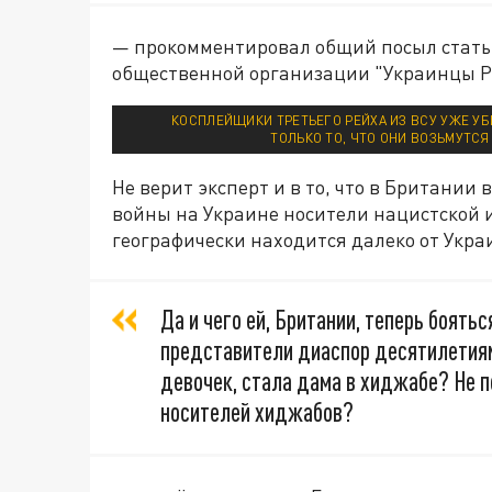
— прокомментировал общий посыл статьи
общественной организации "Украинцы Ро
КОСПЛЕЙЩИКИ ТРЕТЬЕГО РЕЙХА ИЗ ВСУ УЖЕ У
ТОЛЬКО ТО, ЧТО ОНИ ВОЗЬМУТСЯ
Не верит эксперт и в то, что в Британии
войны на Украине носители нацистской и
географически находится далеко от Укра
Да и чего ей, Британии, теперь боятьс
представители диаспор десятилетия
девочек, стала дама в хиджабе? Не 
носителей хиджабов?