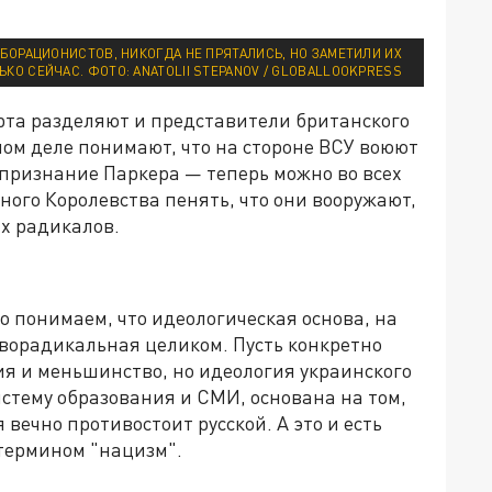
ОРАЦИОНИСТОВ, НИКОГДА НЕ ПРЯТАЛИСЬ, НО ЗАМЕТИЛИ ИХ
ЬКО СЕЙЧАС. ФОТО: ANATOLII STEPANOV / GLOBALLOOKPRESS
рта разделяют и представители британского
ом деле понимают, что на стороне ВСУ воюют
 признание Паркера — теперь можно во всех
ого Королевства пенять, что они вооружают,
х радикалов.
но понимаем, что идеологическая основа, на
ворадикальная целиком. Пусть конкретно
ия и меньшинство, но идеология украинского
истему образования и СМИ, основана на том,
 вечно противостоит русской. А это и есть
т термином "нацизм".