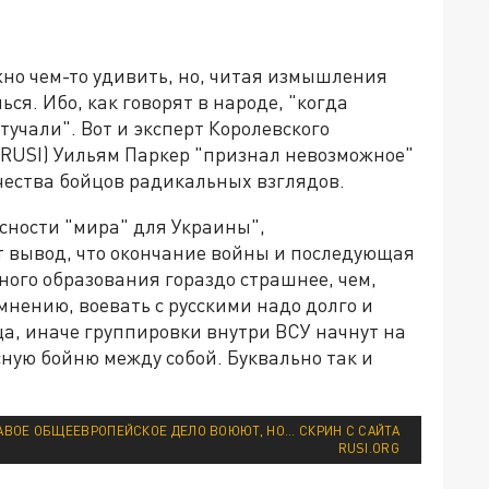
жно чем-то удивить, но, читая измышления
ся. Ибо, как говорят в народе, "когда
стучали". Вот и эксперт Королевского
RUSI) Уильям Паркер "признал невозможное"
чества бойцов радикальных взглядов.
асности "мира" для Украины",
т вывод, что окончание войны и последующая
ного образования гораздо страшнее, чем,
 мнению, воевать с русскими надо долго и
ца, иначе группировки внутри ВСУ начнут на
ную бойню между собой. Буквально так и
АВОЕ ОБЩЕЕВРОПЕЙСКОЕ ДЕЛО ВОЮЮТ, НО... СКРИН С САЙТА
RUSI.ORG