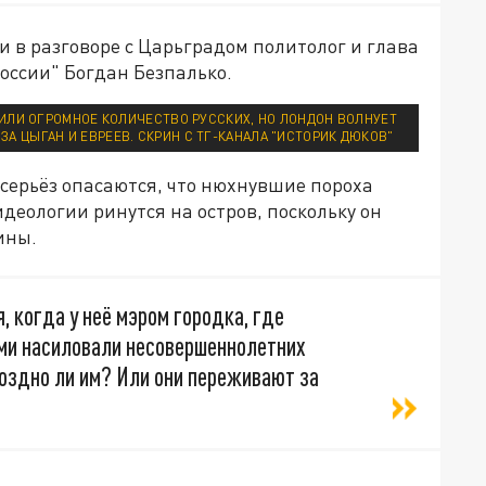
 в разговоре с Царьградом политолог и глава
ссии" Богдан Безпалько.
БИЛИ ОГРОМНОЕ КОЛИЧЕСТВО РУССКИХ, НО ЛОНДОН ВОЛНУЕТ
 ЗА ЦЫГАН И ЕВРЕЕВ. СКРИН С ТГ-КАНАЛА "ИСТОРИК ДЮКОВ"
 всерьёз опасаются, что нюхнувшие пороха
деологии ринутся на остров, поскольку он
ины.
я, когда у неё мэром городка, где
ми насиловали несовершеннолетних
поздно ли им? Или они переживают за