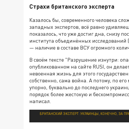
Страхи британского эксперта
Казалось бы, современного человека сло
западных экспертов, всё равно удивляешь
показалось, что уже достиг дна, снизу по
института объединённых исследований (
— наличие в составе ВСУ огромного коли
В своём тексте "Разрушение изнутри: оп
опубликованном на сайте RUSI, он делае
невоенная жизнь для этого государствен
собственно, сама война. А потому, по его
упорно, буквально до последнего украин
порядок более жестокую и бескомпромисс
написал.
БРИТАНСКИЙ ЭКСПЕРТ: УКРАИНЦЫ, КОНЕЧНО, ЗА ПР