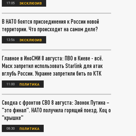
17:05
ЭКСКЛЮЗИВ
В НАТО боятся присоединения к России новой
территории. Что происходит на самом деле?
13:56
ЭКСКЛЮЗИВ
Главное в ИноСМИ 8 августа: ПВО в Киеве - всё.
Маск запретил использовать Starlink для атак
вглубь России. Украине запретили бить по КТК
11:00
ПОЛИТИКА
Сводка с фронтов СВО 8 августа: Звонок Путина –
"это финал". НАТО получила горящий поезд. Коц о
"крышке"
08:30
ПОЛИТИКА