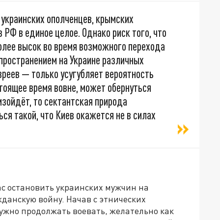
 украинских ополченцев, крымских
 РФ в единое целое. Однако риск того, что
олее высок во время возможного перехода
спространением на Украине различных
вреев — только усугубляет вероятность
стоящее время вовне, может обернуться
изойдёт, то сектантская природа
я такой, что Киев окажется не в силах
ас остановить украинских мужчин на
жданскую войну. Начав с этнических
нужно продолжать воевать, желательно как