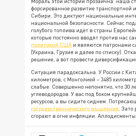
Мораль этой истории прозаична: наша ст
форсированное развитие транспортной и
Сибири. Это диктуют национальные инте
национальной безопасности. Сейчас под
голубого топлива идёт в страны Европейс
которые постоянно вводят против нас с
политикой США
и являются патронами с
(Украина, Грузия и далее по списку). Отк
решение, а вот провести диверсификаци
Ситуация парадоксальна. У России с Ки
километров, с Монголией – 3485 километ
слабые. Совершенно непонятно, что 30 л
углеводородов. У вас под боком крупне
ресурсов, а вы сидите сиднем. Потрясаю
государственнического мышления
. Зато
сгорают в огне инфляции. Аплодисменты