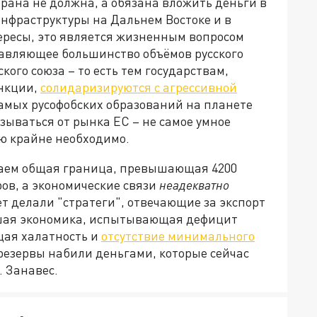
рана не должна, а обязана вложить деньги в
нфраструктуры на Дальнем Востоке и в
ресы, это является жизненным вопросом
авляющее большинство объёмов русского
кого союза – то есть тем государствам,
анкции,
солидаризируются с агрессивной
амых русофобских образований на планете
азываться от рынка ЕС – не самое умное
ю крайне необходимо.
таем общая граница, превышающая 4200
ров, а экономические связи
неадекватно
ет делали "стратеги", отвечающие за экспорт
йшая экономика, испытывающая дефицит
щая халатность и
отсутствие минимального
 резервы набили деньгами, которые сейчас
. Занавес.