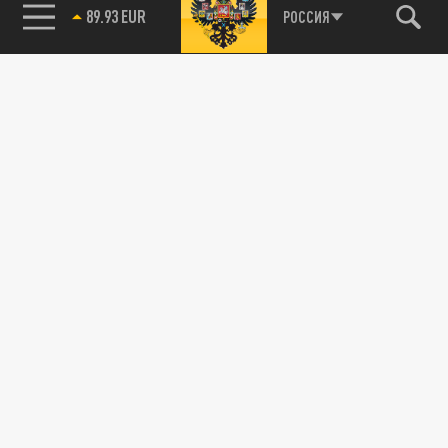
89.93 EUR
РОССИЯ
85.64 BRENT
115093, г. Москва, переулок Партийный,
д.1, к.57, стр.3, эт.1, пом.I, ком.45
Тел.:
+7 (495) 374-77-73
info@tsargrad.tv
Адрес для пресс-релизов
press@tsargrad.tv