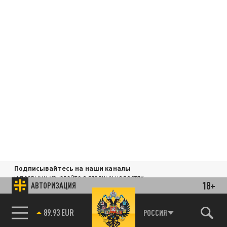
Подписывайтесь на наши каналы
и первыми узнавайте о главных новостях
18+
АВТОРИЗАЦИЯ
и важнейших событиях дня.
89.93 EUR
ДЗЕН
ТЕЛЕГРАМ
РОССИЯ
85.64 BRENT