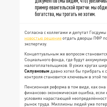
документов (мы видим, что) увеличив
пример евангельской притчи: мы обдир
богатства, мы трогать не хотим.
Согласна с коллегами и депутат Госдум
новостью решение
отдать дворцы ПФР п
экспертизу.
Концептуальным же вопросом становится
Социального фонда, где будут аккумули
налогоплательщиков. В узких кругах шир
Силуановым
давно хотел бы прибрать к с
контроля становится ключевым в этой те
Пенсионная реформа в том виде, как она
финансово-экономическая ошибка, если не
условиях нарастающей неопределённости
рынок труда. Миллионы людей уже потер