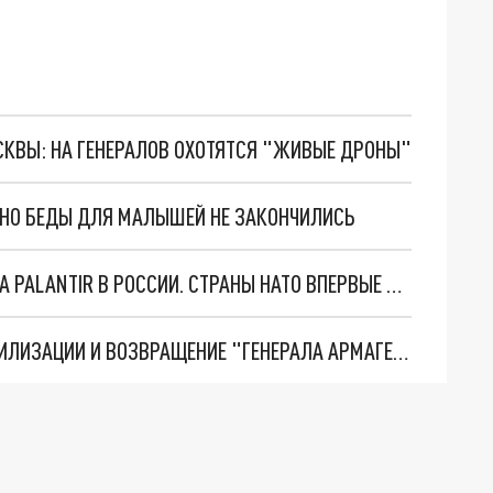
ОСКВЫ: НА ГЕНЕРАЛОВ ОХОТЯТСЯ "ЖИВЫЕ ДРОНЫ"
. НО БЕДЫ ДЛЯ МАЛЫШЕЙ НЕ ЗАКОНЧИЛИСЬ
"ОЧЕНЬ ПЛОХИЕ НОВОСТИ": БОЛЬШАЯ ОШИБКА PALANTIR В РОССИИ. СТРАНЫ НАТО ВПЕРВЫЕ ЗА СВО ОСТАНОВИЛИ ПОСТАВКИ ОРУЖИЯ. ВСУ ТЕРЯЮТ ПРИГРАНИЧЬЕ?
ТРИ ГЛАВНЫХ ИНСАЙДА ОБ СВО. ОТМЕНА МОБИЛИЗАЦИИ И ВОЗВРАЩЕНИЕ "ГЕНЕРАЛА АРМАГЕДДОНА"? ОТЛИЧНЫЕ НОВОСТИ, КОТОРЫЕ ЖДАЛИ ВСЕ