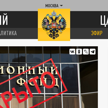
МОСКВА
ИЙ
Ц
АЛИТИКА
ЭФИР