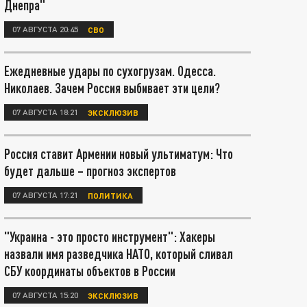
Днепра"
07 АВГУСТА 20:45
СВО
Ежедневные удары по сухогрузам. Одесса.
Николаев. Зачем Россия выбивает эти цели?
07 АВГУСТА 18:21
ЭКСКЛЮЗИВ
Россия ставит Армении новый ультиматум: Что
будет дальше – прогноз экспертов
07 АВГУСТА 17:21
ПОЛИТИКА
"Украина - это просто инструмент": Хакеры
назвали имя разведчика НАТО, который сливал
СБУ координаты объектов в России
07 АВГУСТА 15:20
ЭКСКЛЮЗИВ