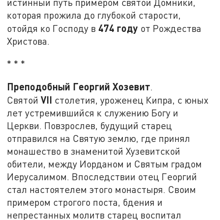
истинный путь примером святой Домники,
которая прожила до глубокой старости,
474 году
отойдя ко Господу в
от Рождества
Христова.
* * *
Преподобный Георгий Хозевит
.
VII
Святой
столетия, уроженец Кипра, с юных
лет устремившийся к служению Богу и
Церкви. Повзрослев, будущий старец
отправился на Святую землю, где принял
монашество в знаменитой Хузевитской
обители, между Иорданом и Святым градом
Иерусалимом. Впоследствии отец Георгий
стал настоятелем этого монастыря. Своим
примером строгого поста, бдения и
непрестанных молитв старец воспитал