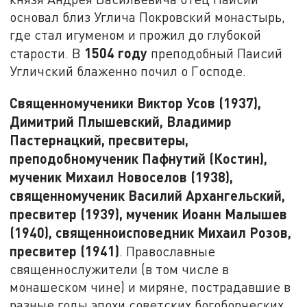
основал близ Углича Покровский монастырь,
где стал игуменом и прожил до глубокой
1504 году
старости. В
преподобный Паисий
Угличский блаженно почил о Господе.
Священномученики Виктор Усов (1937),
Димитрий Плышевский, Владимир
Пастернацкий, пресвитеры,
преподобномученик Пафнутий (Костин),
мученик Михаил Новоселов (1938),
священномученик Василий Архангельский,
пресвитер (1939), мученик Иоанн Малышев
(1940), священноисповедник Михаил Розов,
пресвитер (1941)
. Православные
священнослужители (в том числе в
монашеском чине) и миряне, пострадавшие в
разные годы эпохи советских богоборческих