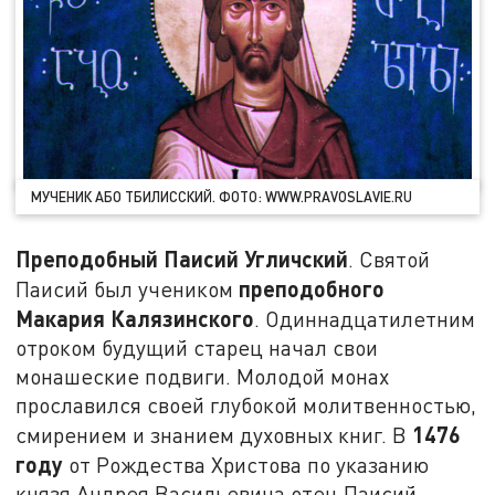
МУЧЕНИК АБО ТБИЛИССКИЙ. ФОТО: WWW.PRAVOSLAVIE.RU
Преподобный Паисий Угличский
. Святой
преподобного
Паисий был учеником
Макария Калязинского
. Одиннадцатилетним
отроком будущий старец начал свои
монашеские подвиги. Молодой монах
прославился своей глубокой молитвенностью,
1476
смирением и знанием духовных книг. В
году
от Рождества Христова по указанию
князя Андрея Васильевича отец Паисий