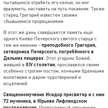
пытавшихся ограбить его келью, он мог
вразумить, наставить на путь покаяния. Также
старец Григорий известен своими
сбывшимися прорицаниями.
В этот же день совершается память ещё
одного Киево-Печерского святого старца с
преподобного Григория,
тем же именем –
затворника Печерского, погребённого в
Дальних пещерах
. Этот угодник Божий,
XIV столетии
живший в
, прославился своим
особенно строгим постом, ночными бденными
молитвами и даром чудотворений и
исцелений.
Священномученик Исидор пресвитер и с ним
72 мученика, в Юрьеве Лифляндском
пострадавшие
. Православный священник,