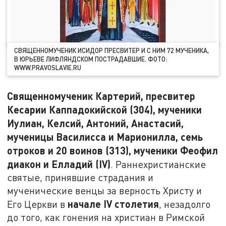
СВЯЩЕННОМУЧЕНИК ИСИДОР ПРЕСВИТЕР И С НИМ 72 МУЧЕНИКА,
В ЮРЬЕВЕ ЛИФЛЯНДСКОМ ПОСТРАДАВШИЕ. ФОТО:
WWW.PRAVOSLAVIE.RU
Священномученик Картерий, пресвитер
Кесарии Каппадокийской (304), мученики
Иулиан, Келсий, Антоний, Анастасий,
мученицы Василисса и Марионилла, семь
отроков и 20 воинов (313), мученики Феофил
диакон и Елладий (IV)
. Раннехристианские
святые, принявшие страдания и
мученические венцы за верность Христу и
начале IV столетия
Его Церкви в
, незадолго
до того, как гонения на христиан в Римской