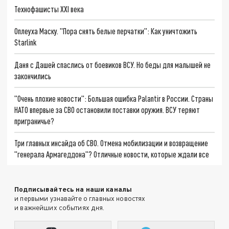
Технофашисты XXI века
Оплеуха Маску. "Пора снять белые перчатки": Как уничтожить
Starlink
Даня с Дашей спаслись от боевиков ВСУ. Но беды для малышей не
закончились
"Очень плохие новости": Большая ошибка Palantir в России. Страны
НАТО впервые за СВО остановили поставки оружия. ВСУ теряют
приграничье?
Три главных инсайда об СВО. Отмена мобилизации и возвращение
"генерала Армагеддона"? Отличные новости, которые ждали все
Подписывайтесь на наши каналы
и первыми узнавайте о главных новостях
и важнейших событиях дня.