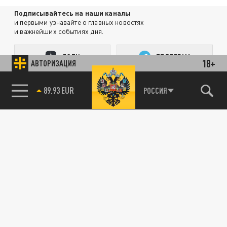
Подписывайтесь на наши каналы
и первыми узнавайте о главных новостях
и важнейших событиях дня.
ДЗЕН
ТЕЛЕГРАМ
18+
АВТОРИЗАЦИЯ
85.64 BRENT
РОССИЯ
ПОДЕЛИТЬСЯ В СОЦСЕТЯХ:
Новости smi2.ru