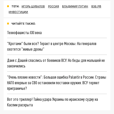
ТЕГИ:
ИГОРЬ ШУВАЛОВ
РОССИЯ
ВЛАДИМИР ПУТИН
ВЭБ.РФ
ИНВЕСТИЦИИ
ЧИТАЙТЕ ТАКЖЕ:
Технофашисты XXI века
"Кротами" были все? Теракт в центре Москвы: На генералов
охотятся "живые дроны"
Даня с Дашей спаслись от боевиков ВСУ. Но беды для малышей не
закончились
"Очень плохие новости": Большая ошибка Palantir в России. Страны
НАТО впервые за СВО остановили поставки оружия. ВСУ теряют
приграничье?
Вот это триллер! Тайна удара Украины по иранскому судну на
Каспии раскрыта